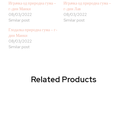
Играчка од природна гума –
Играчка од природна гума –
г-дин Манки
г-дин Лав
08/03/2022
08/03/2022
Similar post
Similar post
Глодалка природна гума – г-
дин Манки
08/03/2022
Similar post
Related Products