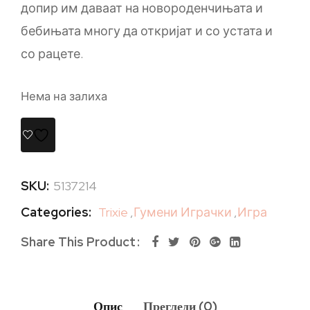
допир им даваат на новороденчињата и
бебињата многу да откријат и со устата и
со рацете.
Нема на залиха
SKU:
5137214
Categories:
Trixie
,
Гумени Играчки
,
Игра
Share This Product
Опис
Прегледи (0)