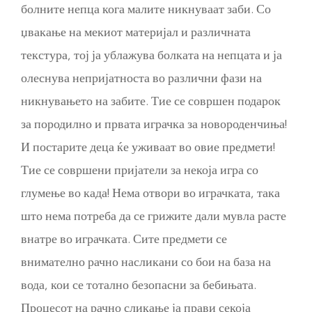
болните непца кога малите никнуваат заби. Со
џвакање на мекиот материјал и различната
текстура, тој ја ублажува болката на непцата и ја
олеснува непријатноста во различни фази на
никнувањето на забите. Тие се совршен подарок
за породилно и првата играчка за новороденчиња!
И постарите деца ќе уживаат во овие предмети!
Тие се совршени пријатели за некоја игра со
глумење во када! Нема отвори во играчката, така
што нема потреба да се грижите дали мувла расте
внатре во играчката. Сите предмети се
внимателно рачно насликани со бои на база на
вода, кои се тотално безопасни за бебињата.
Процесот на рачно сликање ја прави секоја