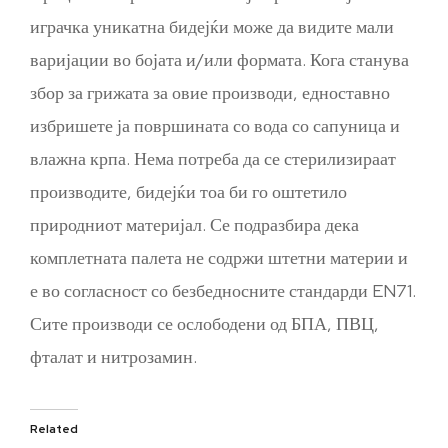
играчка уникатна бидејќи може да видите мали
варијации во бојата и/или формата. Кога станува
збор за грижата за овие производи, едноставно
избришете ја површината со вода со сапуница и
влажна крпа. Нема потреба да се стерилизираат
производите, бидејќи тоа би го оштетило
природниот материјал. Се подразбира дека
комплетната палета не содржи штетни материи и
е во согласност со безбедносните стандарди EN71.
Сите производи се ослободени од БПА, ПВЦ,
фталат и нитрозамин.
Related