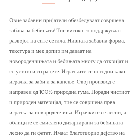
Овие забавни пријатели обезбедуваат совршена
забава за бебињата! Тие високо го поддржуваат
развојот на сите сетила. Нивната забавна форма,
текстура и мек допир им даваат на
новороденчињата и бебињата многу да откријат и
со устата и со рацете. Играчките се погодни како
играчка за заби и за капење. Овој производ е
направен од 100% природна гума. Поради чистиот
и природен материјал, тие се совршена прва
играчка за новороденчиња. Играчките се лесни, а
облиците се смислено дизајнирани за бебињата
лесно да ги фатат. Имаат благотворно дејство на