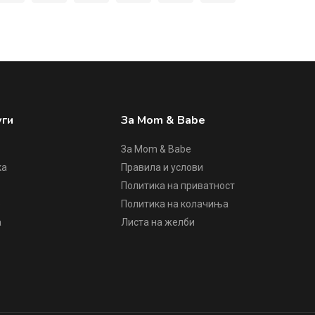
уги
За Mom & Babe
За Mom & Babe
ка
Правила и услови
Политика на приватност
е
Политика на колачиња
а
Листа на желби