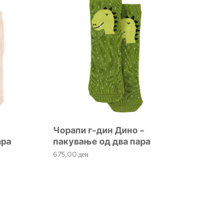
Чорапи г-дин Дино –
ара
пакување од два пара
675,00
ден