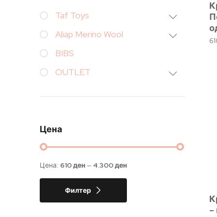
К
Taf Toys
П
о
Aliap Merino Wool
6
BIBS
OUTLET
Цена
Цена:
610 ден
—
4.300 ден
Филтер
К
–