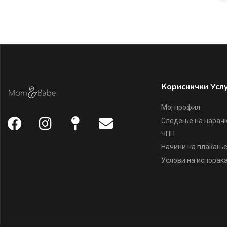
Кориснички Усл
Мој профил
Следење на нарач
ЧПП
Начини на плаќањ
Услови на испорак