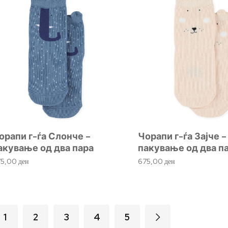
орапи г-ѓа Слонче –
Чорапи г-ѓа Зајче –
акување од два пара
пакување од два п
75,00
ден
675,00
ден
1
2
3
4
5