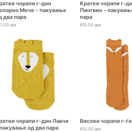
ратки чорапи г-дин
Кратки чорапи г-д
оларно Мече – пакување
Пингвин – пакувањ
д два пара
пара
10,00
ден
610,00
ден
ратки чорапи г-дин Лавче
Високи чорапи г-ѓ
 пакување од два пара
610,00
ден