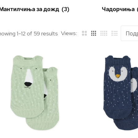
Мантилчиња за дожд
(3)
Чадорчиња
Views:
howing 1–
12
of 59 results