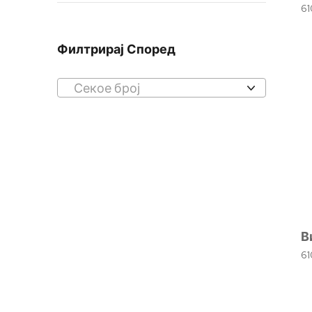
6
Филтрирај Според
Секое број
В
6