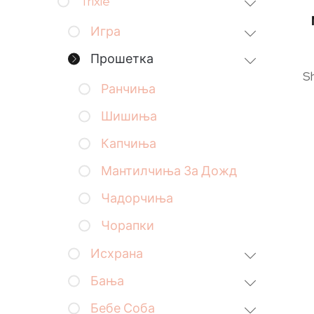
Trixie
Игра
Прошетка
S
Ранчиња
Шишиња
Капчиња
Мантилчиња За Дожд
Чадорчиња
Чорапки
Исхрана
Бања
Бебе Соба