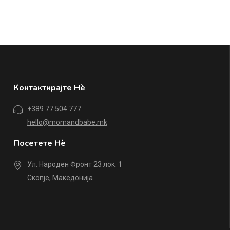
Контактирајте Нè
+389 77 504 777
hello@momandbabe.mk
Посетете Нè
Ул. Народен Фронт 23 лок. 1
Скопје, Македонија