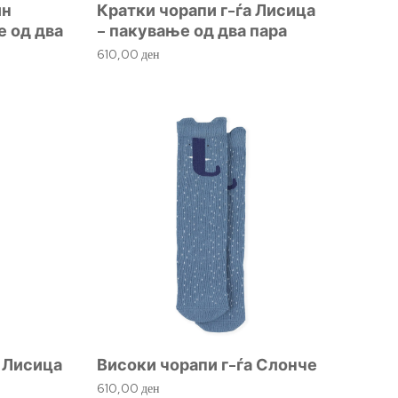
ин
Кратки чорапи г-ѓа Лисица
е од два
– пакување од два пара
610,00
ден
а Лисица
Високи чорапи г-ѓа Слонче
610,00
ден