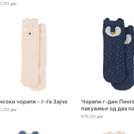
10,00
ден
исоки чорапи – г-ѓа Зајче
Чорапи г-дин Пинг
пакување од два п
10,00
ден
675,00
ден