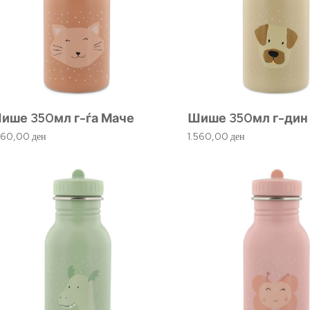
ише 350мл г-ѓа Маче
Шише 350мл г-дин
560,00
ден
1.560,00
ден