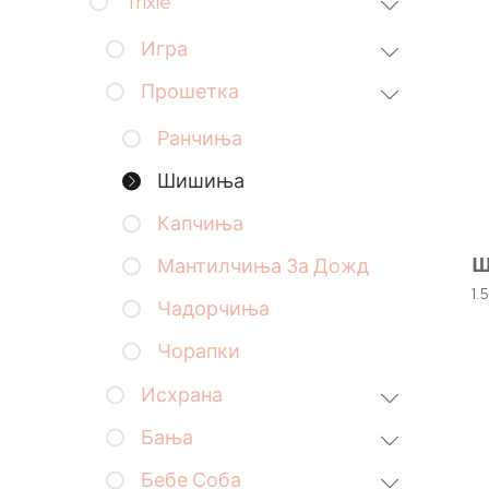
Trixie
Игра
Прошетка
Ранчиња
Шишиња
Капчиња
Ш
Мантилчиња За Дожд
1.
Чадорчиња
Чорапки
Исхрана
Бања
Бебе Соба