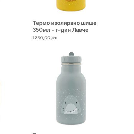
Термо изолирано шише
350мл – г-дин Лавче
1.850,00
ден