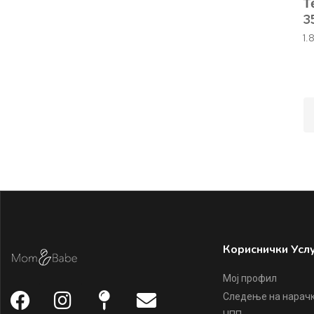
Т
3
1.
Кориснички Усл
Мој профил
Следење на нарач