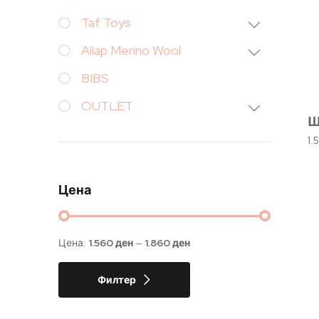
Taf Toys
Aliap Merino Wool
BIBS
OUTLET
Ш
1.
Цена
Цена:
1.560 ден
—
1.860 ден
Филтер