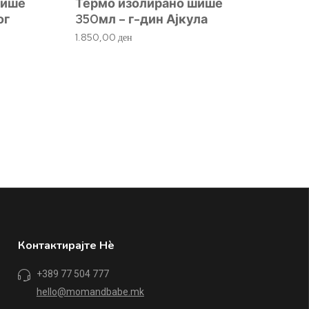
шише
Термо изолирано шише
ог
350мл – г-дин Ајкула
1.850,00
ден
Контактирајте Нè
+389 77 504 777
hello@momandbabe.mk