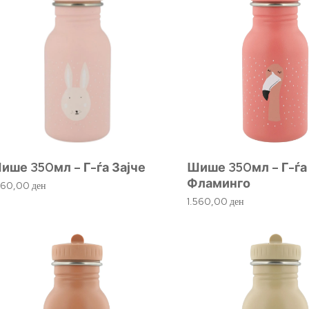
ише 350мл – Г-ѓа Зајче
Шише 350мл – Г-ѓа
Фламинго
560,00
ден
1.560,00
ден