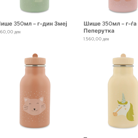
ише 350мл – г-дин Змеј
Шише 350мл – г-ѓа
Пеперутка
560,00
ден
1.560,00
ден