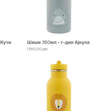
 Куче
Шише 350мл – г-дин Ајкула
1.560,00
ден