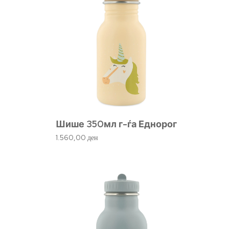
Шише 350мл г-ѓа Еднорог
1.560,00
ден