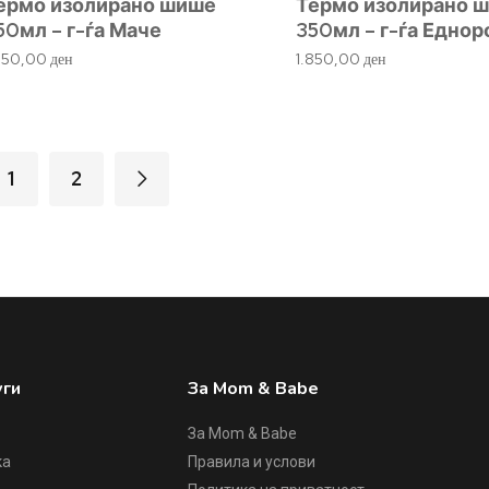
ермо изолирано шише
Термо изолирано 
50мл – г-ѓа Маче
350мл – г-ѓа Еднор
850,00
ден
1.850,00
ден
1
2
уги
За Mom & Babe
За Mom & Babe
ка
Правила и услови