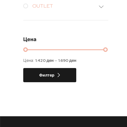
OUTLET
Цена
Цена:
1.420 ден
—
1.690 ден
Филтер