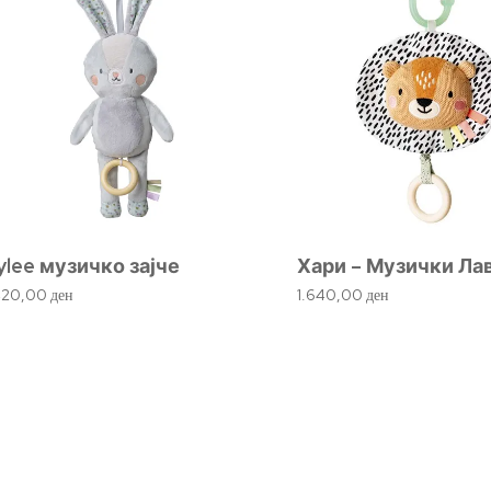
ylee музичко зајче
Хари – Музички Ла
420,00
ден
1.640,00
ден