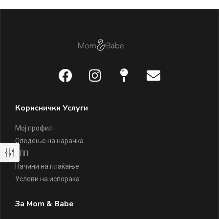
Кориснички Услуги
Мој профил
Следење на нарачка
ЧПП
Начини на плаќање
Услови на испорака
За Mom & Babe