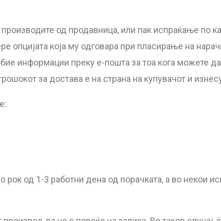
 производите од продавница, или пак испраќање по к
ре опцијата која му одговара при пласирање на нарач
обие информации преку е-пошта за тоа кога можете да 
 трошокот за достава е на страна на купувачот и изнес
е:
 рок од 1-3 работни дена од порачката, а во некои и
производ да не е повеќе на залиха. Во таков случај, 