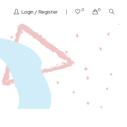
0
0
Login
Register