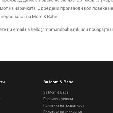
емот на нарачката. Одредени производи кои повеќе не
о персоналот на
Mom & Babe.
те ни email на
hello@momandbabe.mk
или побарајте 
уги
За Mom & Babe
За Mom & Babe
ка
Правила и услови
Политика на приватност
е
Политика на колачиња