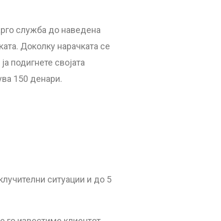
арго служба до наведена
ката. Доколку нарачката се
ја подигнете својата
ува 150 денари.
склучителни ситуации и до 5
ќе го известиме клиентот