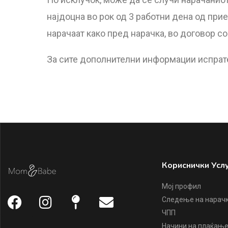
најдоцна во рок од 3 работни дена од при
нарачаат како пред нарачка, во договор с
За сите дополнителни информации испрате
Кориснички Усл
Мој профил
Следење на нарач
ЧПП
Начини на плаќањ