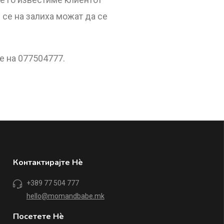
 се на залиха можат да се
не на
077504777
.
Контактирајте Нè
+389 77 504 777
hello@momandbabe.mk
Посетете Нè