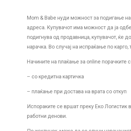
Mom & Babe
нуди можност за подигање на
адреса. Купувачот има можност да ја одбе
подигнува од продавница, купувачот, ќе д
нарачка. Во случај на испраќање по карго,
Начините на плаќање за online порачките с
– со кредитна картичка
– плаќање при достава на врата со откуп
Испораките се вршат преку Еко Логистик во
работни денови.
По исклучок, може да се случи нарачаниот 