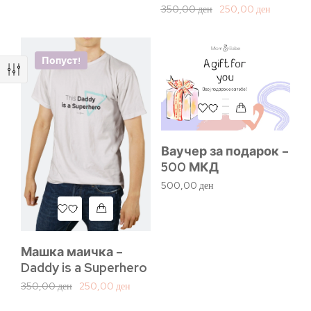
350,00
ден
250,00
ден
Попуст!
Ваучер за подарок –
500 МКД
500,00
ден
Машка маичка –
Daddy is a Superhero
350,00
ден
250,00
ден