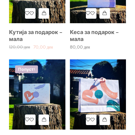
Кутија за подарок –
Кеса за подарок –
мала
мала
120,00
ден
70,00
ден
80,00
ден
Попуст!