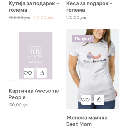
Кутија за подарок –
Кеса за подарок –
голема
голема
200,00
ден
120,00
ден
130,00
ден
Попуст!
Картичка Awesome
People
150,00
ден
Женска маичка –
Best Mom