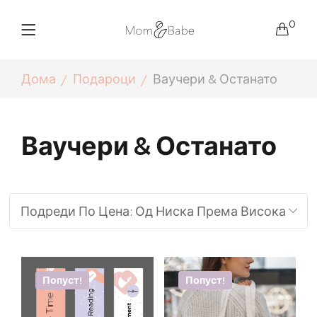
0
Дома
Подароци
Ваучери & Останато
Ваучери & Останато
Попуст!
Попуст!