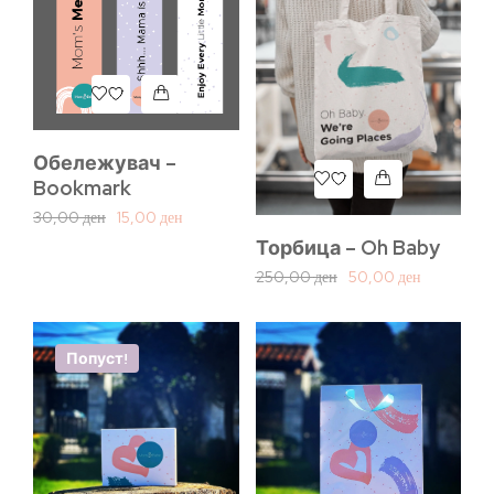
Обележувач –
Bookmark
30,00
ден
15,00
ден
Торбица – Oh Baby
250,00
ден
50,00
ден
Попуст!