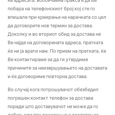
на адресата, вообичаена пракса е да Ве
побара на телефонскиот број кој сте го
впишале при креирање на нарачката со цел
да договорите нов термин за достава.
Доколку и во вториот обид за достава не
Ве најде на договорената адреса, пратката
ќе ни ја врати нам. По прием на пратката, ќе
Ве контактираме за да ги утврдиме
причините за неизвршувањето на доставата
и ќе договориме повторна достава.
Во случај кога потрошувачот обезбедил
погрешен контакт телефон за достава
поради што доставувачот не може да го
добие, или пак доколку не е достапен за