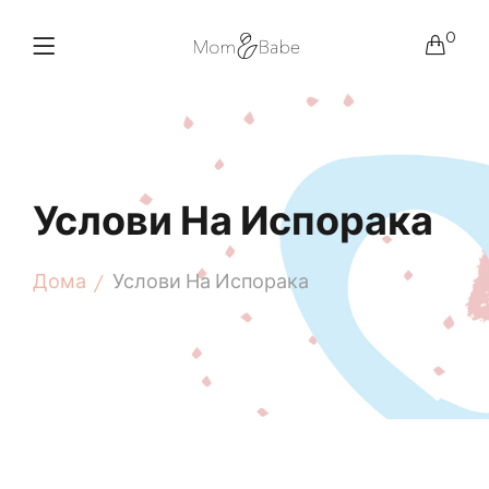
0
Услови На Испорака
Дома
Услови На Испорака