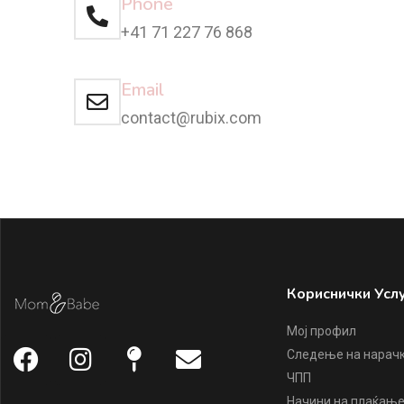
Phone
+41 71 227 76 868
Email
contact@rubix.com
Кориснички Усл
Мој профил
Следење на нарач
ЧПП
Начини на плаќањ