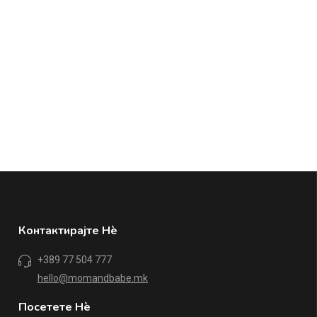
Контактирајте Нè
+389 77 504 777
hello@momandbabe.mk
Посетете Нè