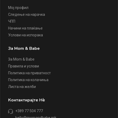
Мој профил
Следење на нарачка
ЧПП
Начини на плаќање
Услови на испорака
За Mom & Babe
За Mom & Babe
Правила и услови
Политика на приватност
Политика на колачиња
Листа на желби
Контактирајте Нè
+389 77 504 777
hello@momandbabe.mk