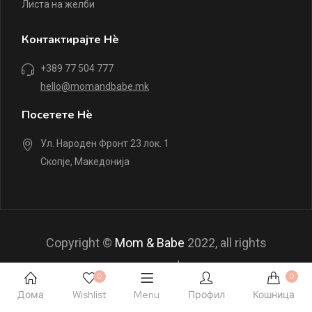
Листа на желби
Контактирајте Нè
+389 77 504 777
hello@momandbabe.mk
Посетете Нè
Ул. Народен Фронт 23 лок. 1
Скопје, Македонија
Copyright ©
Mom & Babe
2022, all rights
reserved.
0
0
Дома
Wishlist
Menu
Профил
Кошница