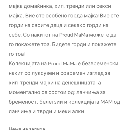
мајка домаќинка, хип, тренди или секси
мајка, Вие сте особено горда мајка! Вие сте
горди на своите деца и секако горди на
себе. Со накитот на Proud MaMa можете да
го покажете тоа. Бидете горди и покажете
го тоа!
Колекцијата на Proud MaMa е безвременски
накит со луксузен и современ изглед за
хип-тренди мајки на денешницата, а
моментално се состои од: ланчиња за
бременост, белегзии и колекцијата MAM од
ланчиња и тврди и меки алки.
Нема на залиха