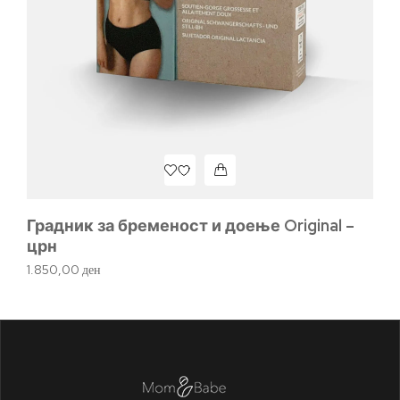
Ла
1.
Градник за бременост и доење Original –
црн
1.850,00
ден