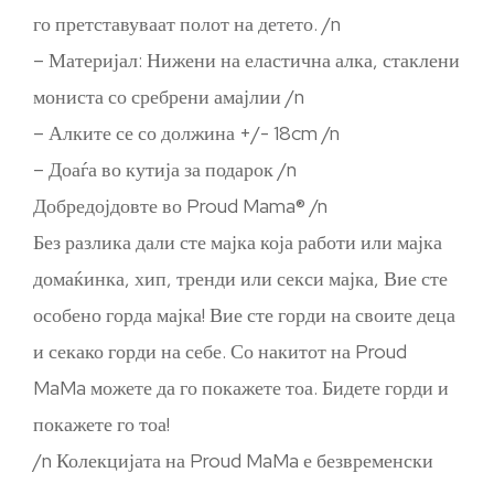
го претставуваат полот на детето. /n
– Материјал: Нижени на еластична алка, стаклени
мониста со сребрени амајлии /n
– Алките се со должина +/- 18cm /n
– Доаѓа во кутија за подарок /n
Добредојдовте во Proud Mama® /n
Без разлика дали сте мајка која работи или мајка
домаќинка, хип, тренди или секси мајка, Вие сте
особено горда мајка! Вие сте горди на своите деца
и секако горди на себе. Со накитот на Proud
MaMa можете да го покажете тоа. Бидете горди и
покажете го тоа!
/n Колекцијата на Proud MaMa е безвременски