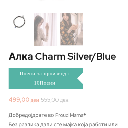
Алка Charm Silver/Blue
Поени за производ :
10Поени
499,00
ден
555,00
ден
Добредојдовте во Proud Mama®
Без разлика дали сте мајка која работи или