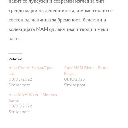
накит со луксузен и современ изглед за хип-
тренди мајки на денешницата, а моментално се
состои од: ланчиња за бременост, белегзии и
колекцијата MAM од ланчиња и тврди и меки
алки.
Related
Алка Charm Ѕвезда/Срце
Алка МАМ Silver – Розев
Ice
Кварц
08/03/2022
01/10/2025
Similar post
Similar post
Алка МАМ Silver – Месечев
Камен
08/03/2022
Similar post