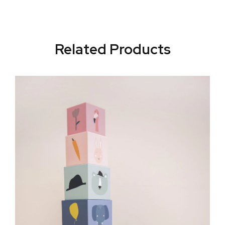
Related Products
Д