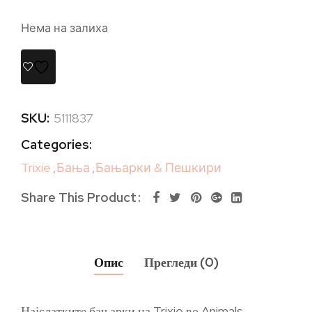
Нема на залиха
SKU:
5111837
Categories:
Trixie
,
Бања
,
Бањарки & Пешкири
Share This Product
Опис
Прегледи (0)
Најслатките бањарки на Trixie во Animals