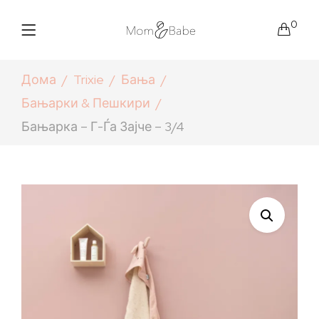
0
Дома
Trixie
Бања
Бањарки & Пешкири
Бањарка – Г-Ѓа Зајче – 3/4