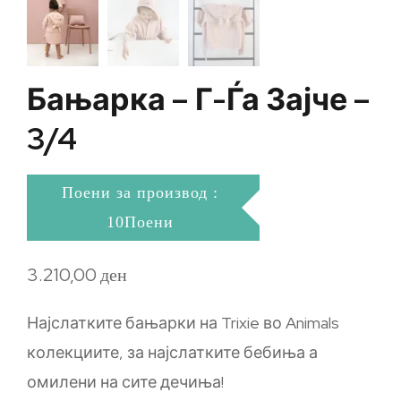
Бањарка – Г-Ѓа Зајче –
3/4
Поени за производ :
10Поени
3.210,00
ден
Најслатките бањарки на Trixie во Animals
колекциите, за најслатките бебиња а
омилени на сите дечиња!