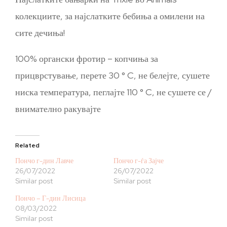
колекциите, за најслатките бебиња а омилени на
сите дечиња!
100% органски фротир – копчиња за
прицврстување, перете 30 ° C, не белејте, сушете
ниска температура, пеглајте 110 ° C, не сушете се /
внимателно ракувајте
Related
Пончо г-дин Лавче
Пончо г-ѓа Зајче
26/07/2022
26/07/2022
Similar post
Similar post
Пончо – Г-дин Лисица
08/03/2022
Similar post