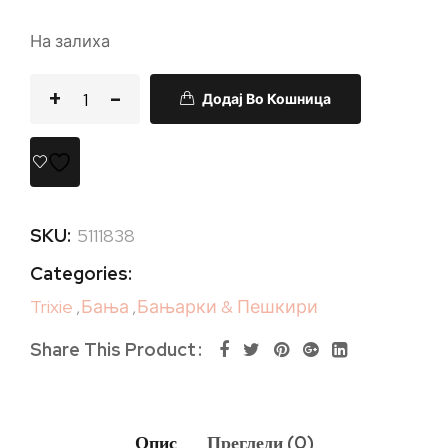
На залиха
Додај Во Кошница
SKU:
5111838
Categories:
Trixie
,
Бања
,
Бањарки & Пешкири
Share This Product
Опис
Прегледи (0)