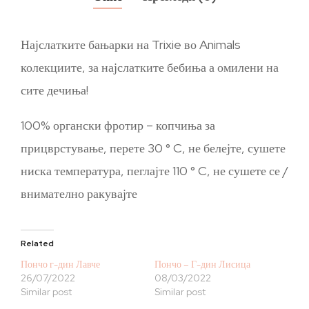
Најслатките бањарки на Trixie во Animals
колекциите, за најслатките бебиња а омилени на
сите дечиња!
100% органски фротир – копчиња за
прицврстување, перете 30 ° C, не белејте, сушете
ниска температура, пеглајте 110 ° C, не сушете се /
внимателно ракувајте
Related
Пончо г-дин Лавче
Пончо – Г-дин Лисица
26/07/2022
08/03/2022
Similar post
Similar post