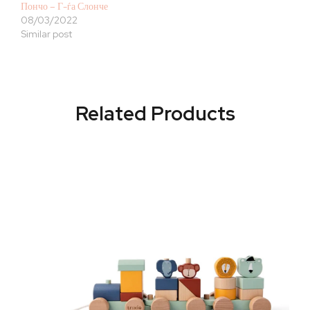
Пончо – Г-ѓа Слонче
08/03/2022
Similar post
Related Products