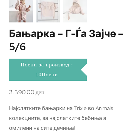
Бањарка – Г-Ѓа Зајче –
5/6
Поени за производ :
10Поени
3.390,00
ден
Најслатките бањарки на Trixie во Animals
колекциите, за најслатките бебиња а
омилени на сите дечиња!