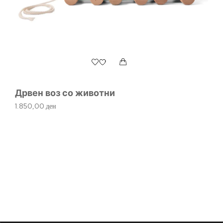
Дрвен воз со животни
1.850,00
ден
Д
1.