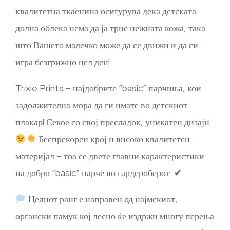
квалитетна ткаенина осигурува дека детската
долна облека нема да ја трие нежната кожа, така
што Вашето малечко може да се движи и да си
игра безгрижно цел ден!
Trixie Prints – најдобрите “basic” парчиња, кои
задолжително мора да ги имате во детскиот
плакар! Секое со свој пресладок, уникатен дизајн
Беспрекорен крој и високо квалитетен
материјал – тоа се двете главни карактеристики
на добро “basic” парче во гардероберот. ✔
Целиот ранг е направен од најмекиот,
органски памук кој лесно ќе издржи многу перења