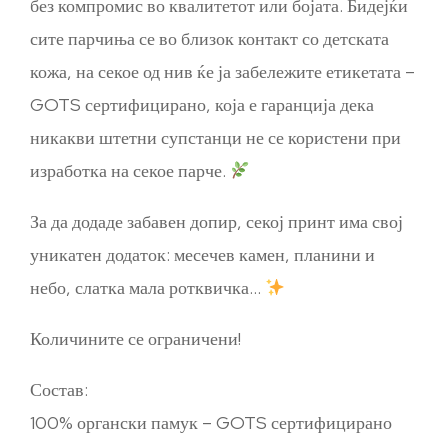
без компромис во квалитетот или бојата. Бидејќи
сите парчиња се во близок контакт со детската
кожа, на секое од нив ќе ја забележите етикетата –
GOTS сертифицирано, која е гаранција дека
никакви штетни супстанци не се користени при
изработка на секое парче.
За да додаде забавен допир, секој принт има свој
уникатен додаток: месечев камен, планини и
небо, слатка мала ротквичка…
Количините се ограничени!
Состав:
100% органски памук – GOTS сертифицирано