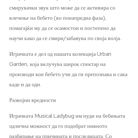
смирувачки звук што може да се активира со
влечење на бебето (во понапредна фаза),
помагајќи му да се осамостои и постепено да
научи како да се смири/забавува по своја волја.
Играчката е дел од нашата колекција Urban
Garden, која вклучува широк спектар на
производи кои бебето учи да ги препознава и сака
каде и да оди.
Развојни вредности
Играчката Musical Ladybug им нуди на бебињата
одлична можност да го подобрат нивното
разбирање на причината и последицата. Со