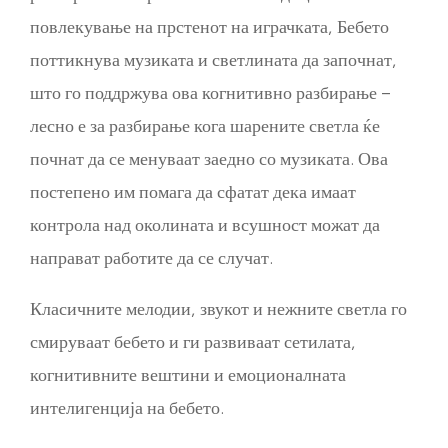
повлекување на прстенот на играчката, Бебето
поттикнува музиката и светлината да започнат,
што го поддржува ова когнитивно разбирање –
лесно е за разбирање кога шарените светла ќе
почнат да се менуваат заедно со музиката. Ова
постепено им помага да сфатат дека имаат
контрола над околината и всушност можат да
направат работите да се случат.
Класичните мелодии, звукот и нежните светла го
смируваат бебето и ги развиваат сетилата,
когнитивните вештини и емоционалната
интелигенција на бебето.