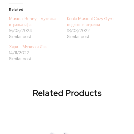
Related
Musical Bunny – музичка
Koala Musical Cozy Gym –
играчка зајче
подлога и игрална
16/05/2024
18/03/2022
Similar post
Similar post
Хари – Музички Лав
14/11/2022
Similar post
Related Products