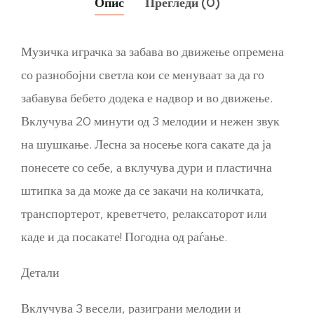
Опис
Прегледи (0)
Музичка играчка за забава во движење опремена
со разнобојни светла кои се менуваат за да го
забавува бебето додека е надвор и во движење.
Вклучува 20 минути од 3 мелодии и нежен звук
на шушкање. Лесна за носење кога сакате да ја
понесете со себе, а вклучува дури и пластична
штипка за да може да се закачи на количката,
транспортерот, креветчето, релаксаторот или
каде и да посакате! Погодна од раѓање.
Детали
Вклучува 3 весели, разиграни мелодии и