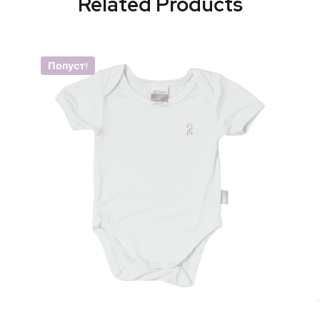
Related Products
Попуст!