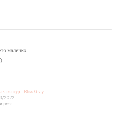
ето малечко.
)
лка кенгур – Bliss Gray
3/2022
ar post