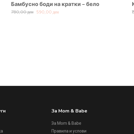
Бамбусно боди на кратки – бело
780,00
ден
590,00
ден
уги
За Mom & Babe
За Mom & Babe
ка
Правила и услови