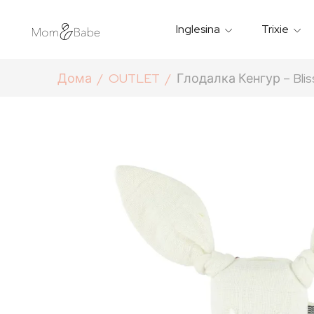
Inglesina
Trixie
Термички Садови За Храна
Мантилчиња За Дожд
Дома
OUTLET
Глодалка Кенгур – Blis