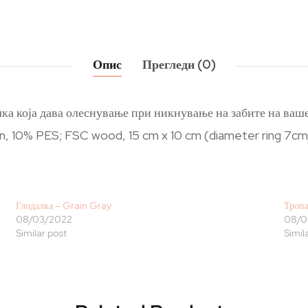
Опис
Прегледи (0)
алка која дава олеснување при никнување на забите на ваш
on, 10% PES; FSC wood, 15 cm x 10 cm (diameter ring 7cm
Глодалка – Grain Gray
Тропа
08/03/2022
08/0
Similar post
Simil