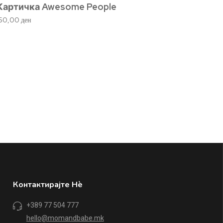
Картичка Awesome People
Ќебен
сино
150,00
ден
1.660,
Контактирајте Нè
+389 77 504 777
hello@momandbabe.mk