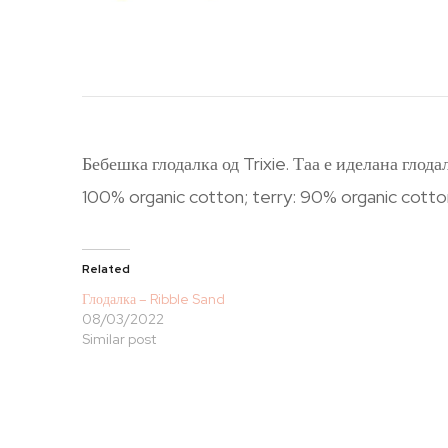
Бебешка глодалка од Trixie. Таа е иделана глод
100% organic cotton; terry: 90% organic cott
Related
Глодалка – Ribble Sand
08/03/2022
Similar post