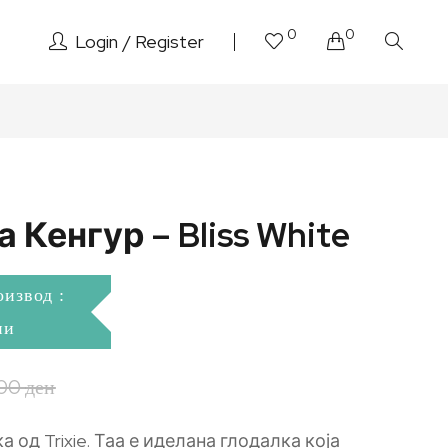
0
0
Login
Register
 Кенгур – Bliss White
оизвод :
ни
,00
ден
 од Trixie. Таа е иделана глодалка која