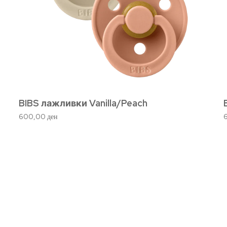
BIBS лажливки Vanilla/Peach
600,00
ден
уги
За Mom & Babe
За Mom & Babe