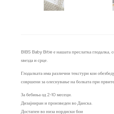
BIBS Baby Bitie е нашата преслатка глодалка, 
ѕвезда и срце.
Глодалката има различни текстури кои обезбед
совршени за олеснување на болката при првите 
За бебиња од 2-10 месеци.
Дизајниран и произведен во Данска.
Достапен во низа нордиски бои