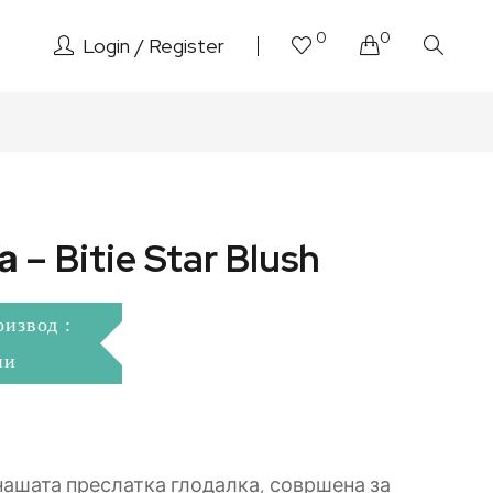
0
0
Login
Register
– Bitie Star Blush
оизвод :
ни
е нашата преслатка глодалка, совршена за