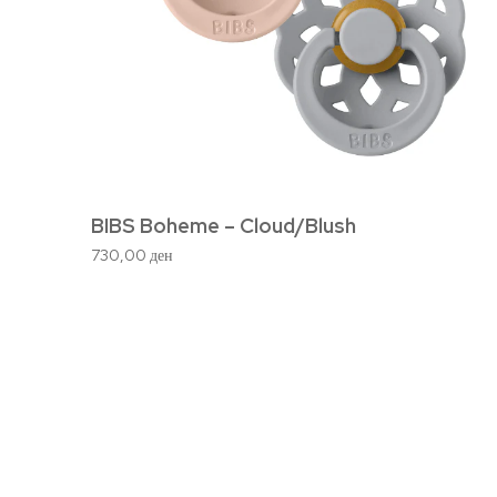
BIBS Boheme – Cloud/Blush
730,00
ден
Кориснички Усл
Мој профил