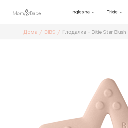
Inglesina
Trixie
Термички Садови За Храна
Мантилчиња За Дожд
Дома
BIBS
Глодалка – Bitie Star Blush