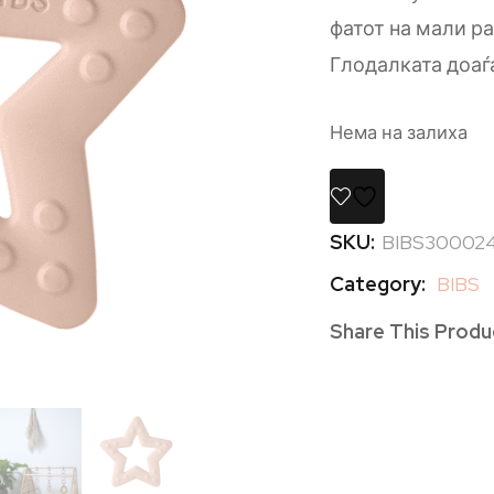
фатот на мали р
Глодалката доаѓа
Нема на залиха
SKU:
BIBS30002
Category:
BIBS
Share This Produ