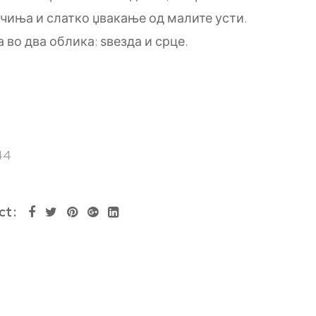
ачиња и слатко џвакање од малите усти.
 во два облика: ѕвезда и срце.
44
ct