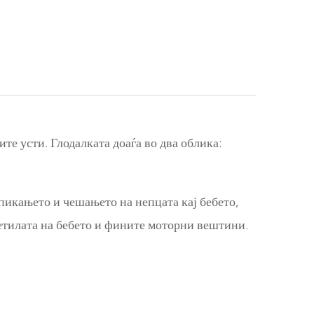
те усти. Глодалката доаѓа во два облика:
пикањето и чешањето на непцата кај бебето,
сетилата на бебето и фините моторни вештини.