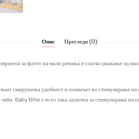
Опис
Прегледи (0)
совршена за фатот на мали рачиња и слатко џвакање од мали
уваат смирувачка удобност и помагаат во стимулирање на 
заби. Baby Bitie е исто така одлична за стимулирање на 