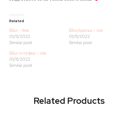
Related
Шал – беж
Шал/крагња – сив
01/11/2022
01/11/2022
Similar post
Similar post
Шал со пуфки – сив
01/11/2022
Similar post
Related Products