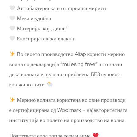
Антибактериска и отпорна на мириси
Мека и удобна
Материјал кој „дише“
Еко-пријателски влакна
Во своето производство Aliap користи мерино
волна со декларација “mulesing free” што значи
дека волната е целосно прибавена БЕЗ суровост
кон животните.
Мерино волната користена во овие производи
е сертифицирана од Woolmark – најавторитетната
институција во полето на производство на волна.
Подгответе се за топла есен и зима!