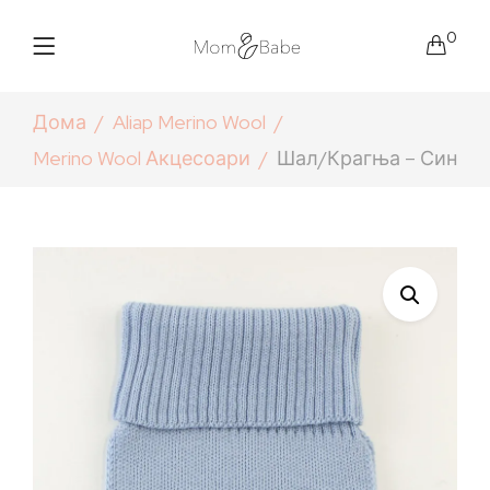
0
Дома
Aliap Merino Wool
Merino Wool Акцесоари
Шал/крагња – Син