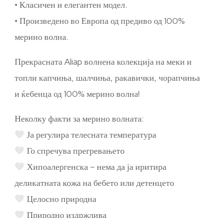
• Класичен и елегантен модел.
• Произведено во Европа од предиво од 100%
мерино волна.
Прекрасната Aliap волнена колекција на меки и
топли капчиња, шалчиња, ракавички, чорапчиња
и ќебенца од 100% мерино волна!
Неколку факти за мерино волната:
Ја регулира телесната температура
Го спречува прегревањето
Хипоалергенска – нема да ја иритира
деликатната кожа на бебето или детенцето
Целосно природна
Природно издржлива