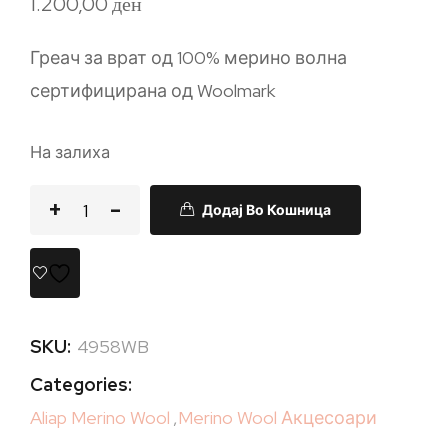
1.200,00
ден
Греач за врат од 100% мерино волна
сертифицирана од Woolmark
На залиха
Додај Во Кошница
SKU:
4958WB
Categories:
Aliap Merino Wool
,
Merino Wool Акцесоари