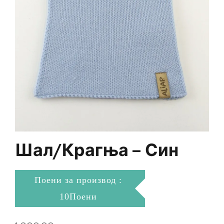
Шал/крагња – Син
Поени за производ :
10Поени