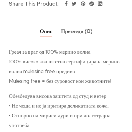
Share This Product
Опис
Прегледи (0)
Греач за врат од 100% мерино волна
100% високо квалитетна сертифицирана мерино
волна mulesing free предиво
Mulesing free = без суровост кон животните!
Обезбедува висока заштита од студ и ветер.
• Не чеша и не ја иритира деликатната кожа.
• Отпорно на мириси дури и при долготрајна
употреба