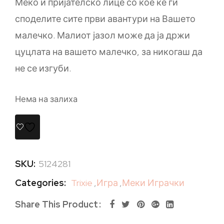
Меко и пријателско лице со кое ќе ги
споделите сите први авантури на Вашето
малечко. Малиот јазол може да ја држи
цуцлата на вашето малечко, за никогаш да
не се изгуби.
Нема на залиха
SKU:
5124281
Categories:
Trixie
,
Игра
,
Меки Играчки
Share This Product