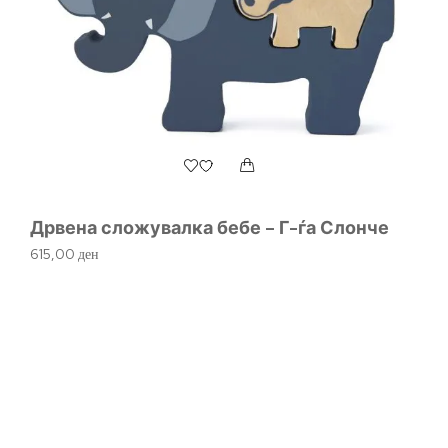
Дрвена сложувалка бебе – Г-ѓа Слонче
615,00
ден
Ма
4.