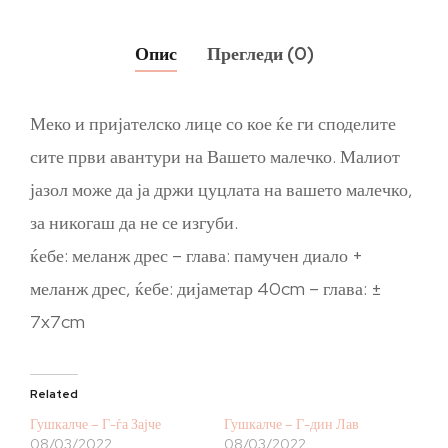
Опис
Прегледи (0)
Меко и пријателско лице со кое ќе ги споделите
сите први авантури на Вашето малечко. Малиот
јазол може да ја држи цуцлата на вашето малечко,
за никогаш да не се изгуби.
ќебе: меланж дрес – глава: памучен диало +
меланж дрес, ќебе: дијаметар 40cm – глава: ±
7x7cm
Related
Гушкалче – Г-ѓа Зајче
Гушкалче – Г-дин Лав
08/03/2022
08/03/2022