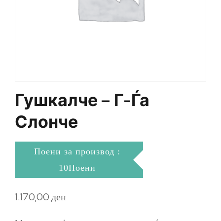
Гушкалче – Г-Ѓа
Слонче
Поени за производ :
10Поени
1.170,00
ден