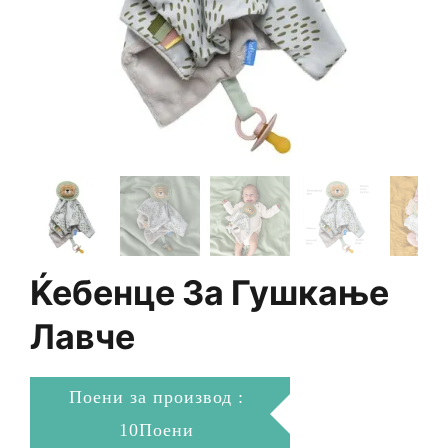
Ќебенце За Гушкање
Лавче
Поени за производ :
10Поени