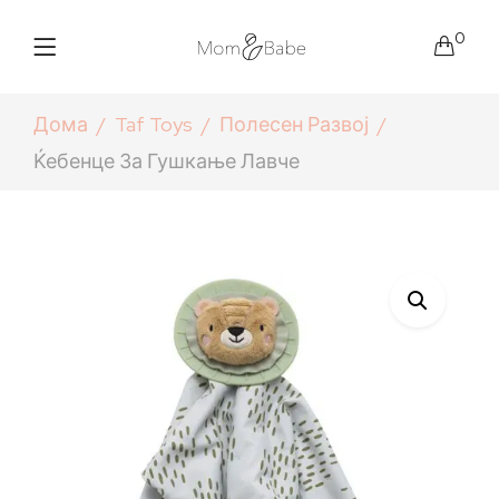
0
Дома
Taf Toys
Полесен Развој
Ќебенце За Гушкање Лавче