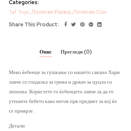
Categories:
Taf Toys
,
Полесен Развој
,
Полесен Сон
Share This Product
Опис
Прегледи (0)
Меко ќебенце за гушкање со нашето сакано Хари
лавче со глодалка за грива и држач за цуцла со
лепенка. Користете го ќебенцето лавче за да го
утешите бебето како негов прв предмет за кој ќе
се приврзе.
Детали