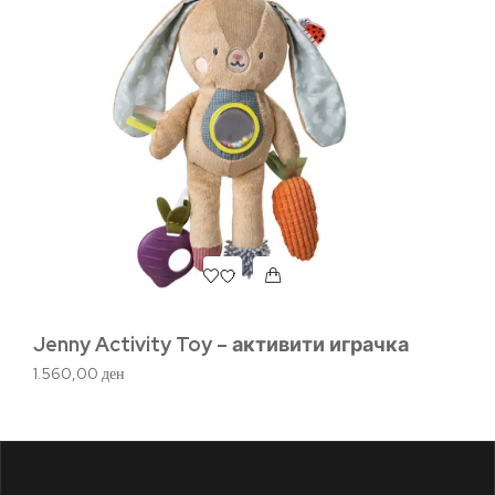
Jenny Activity Toy – активити играчка
Ha
г
1.560,00
ден
87