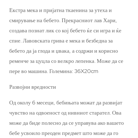
Екстра мека и пријатна ткаенина за утеха и
смирување на бебето. Прекрасниот лав Хари,
создава познат лик со кој бебето ќе си игра и ќе
спие. Лавовската грива е мека и безбедна за
бебето да ја глода и џвака, а содржи и корисно
ременче за цуцла со велкро лепенка. Може да се
пере во машина. Големина: 36X20cm
Развојни вредности
Од околу 6 месеци, бебињата можат да развијат
чувство на одвоеност од нивниот старател. Ова
може да биде полесно да се управува ако вашето
бебе усвоило преоден предмет што може да го