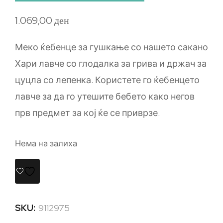
1.069,00
ден
Меко ќебенце за гушкање со нашето сакано
Хари лавче со глодалка за грива и држач за
цуцла со лепенка. Користете го ќебенцето
лавче за да го утешите бебето како негов
прв предмет за кој ќе се приврзе.
Нема на залиха
SKU:
9112975