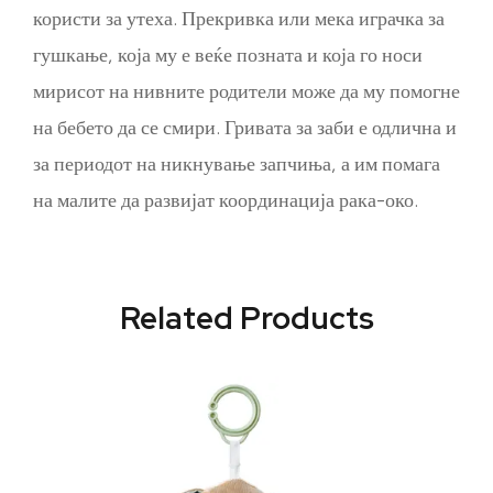
користи за утеха. Прекривка или мека играчка за
гушкање, која му е веќе позната и која го носи
мирисот на нивните родители може да му помогне
на бебето да се смири. Гривата за заби е одлична и
за периодот на никнување запчиња, а им помага
на малите да развијат координација рака-око.
Related Products