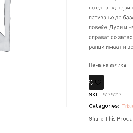
во една од нејзи
патување до базе
повеќе. Дури и 
справат со затв
ранци имаат и в
Нема на залиха
SKU:
5175217
Categories:
Trixi
Share This Produ