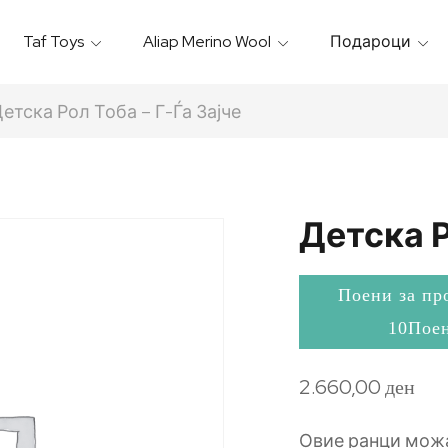
Taf Toys
Aliap Merino Wool
Подароци
Игрални & Подлоги – Baby Gyms
Термо Торбици & Футроли
Термички Садови За Храна
Бањарки & Пешкири
етска Рол Тоба – Г-Ѓа Зајче
Детска Р
Поени за пр
10Пое
2.660,00
ден
Овие ранци можа