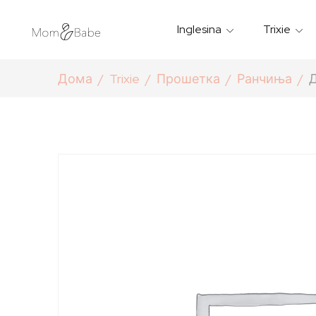
Inglesina
Trixie
Термички Садови За Храна
Мантилчиња За Дожд
Дома
Trixie
Прошетка
Ранчиња
Д