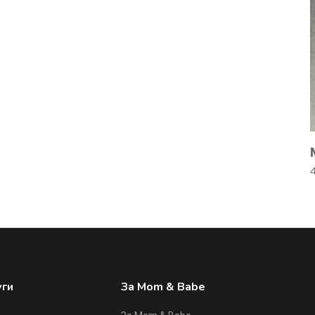
уги
За Mom & Babe