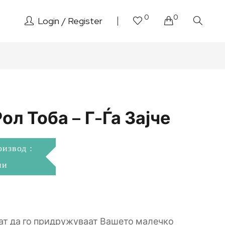
0
0
Login
Register
ол Тоба – Г-Ѓа Зајче
оизвод :
ни
т да го придружуваат Вашето малечко