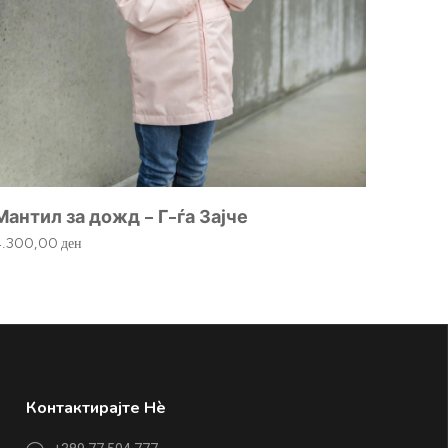
Мантил за дожд – Г-ѓа Зајче
Коцк
4.300,00
ден
1.230,
Контактирајте Нè