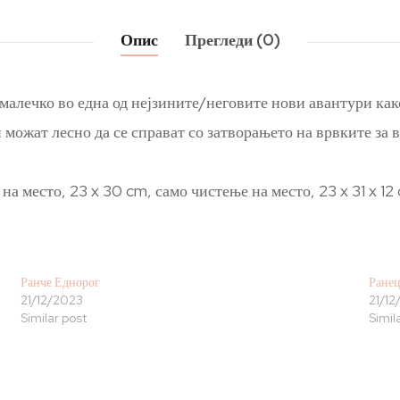
Опис
Прегледи (0)
алечко во една од нејзините/неговите нови авантури како
 можат лесно да се справат со затворањето на врвките за
на место, 23 x 30 cm, само чистење на место, 23 x 31 x 12
Ранче Еднорог
Ранец
21/12/2023
21/12
Similar post
Simil