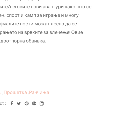
ните/неговите нови авантури како што се
н, спорт и камп за играње и многу
најмалите прсти можат лесно да се
орањето на врвките за влечење! Овие
одоотпорна обвивка.
e
,
Прошетка
,
Ранчиња
ct