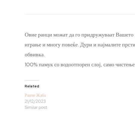
Овие ранци можат да го придружуваат Вашето м
играње и многу повеќе. Дури и најмалите прсти
обвивка.
100% памук со водоотпорен слој, само чистење 
Related
Ранче Жаба
21/12/2023
Similar post