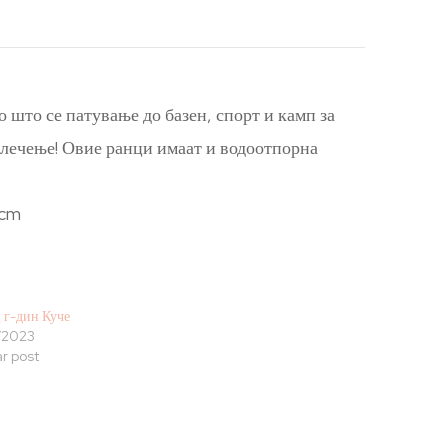
 што се патување до базен, спорт и камп за
 влечење! Овие ранци имаат и водоотпорна
 cm
 г-дин Куче
/2023
ar post