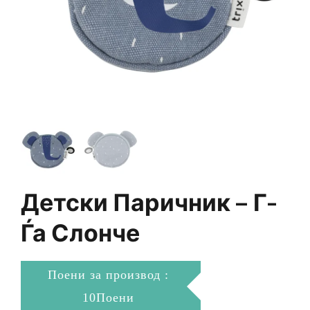
Детски Паричник – Г-
Ѓа Слонче
Поени за производ :
10Поени