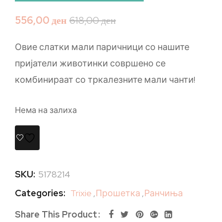
556,00
ден
618,00
ден
Овие слатки мали паричници со нашите
пријатели животинки совршено се
комбинираат со тркалезните мали чанти!
Нема на залиха
SKU:
5178214
Categories:
Trixie
,
Прошетка
,
Ранчиња
Share This Product