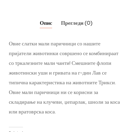
Опис
Прегледи (0)
Овие слатки мали паричници со нашите
пријатели животинки совршено се комбинираат
со тркалезните мали чанти! Смешните флопи
животински уши и гривата на г-дин Лав се
типична карактеристика на животните Трикси.
Овие мали паричници ни се корисни за
складирање на клучеви, џепарлак, шноли за коса
или вратоврска коса.