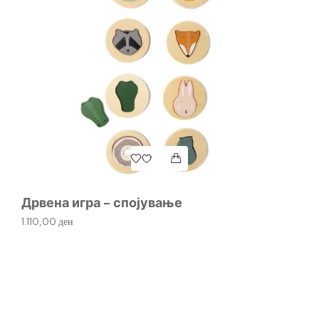
Дрвена игра – спојување
Пе
1.110,00
ден
1.