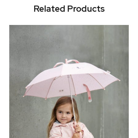
Related Products
Д
М
61