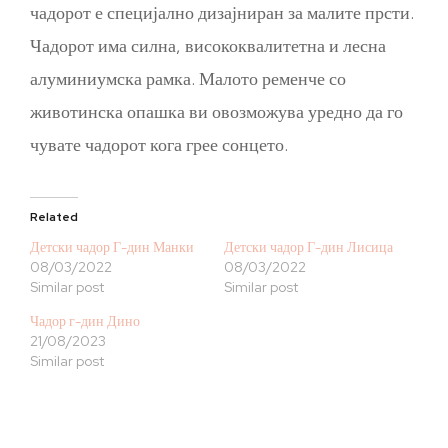
чадорот е специјално дизајниран за малите прсти.
Чадорот има силна, висококвалитетна и лесна
алуминиумска рамка. Малото ременче со
животинска опашка ви овозможува уредно да го
чувате чадорот кога грее сонцето.
Related
Детски чадор Г-дин Манки
Детски чадор Г-дин Лисица
08/03/2022
08/03/2022
Similar post
Similar post
Чадор г-дин Дино
21/08/2023
Similar post