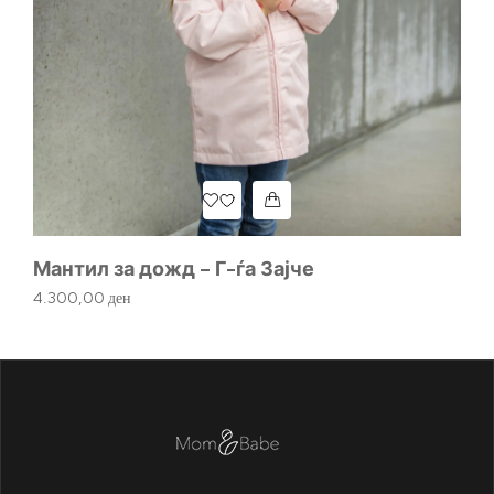
Мантил за дожд – Г-ѓа Зајче
4.300,00
ден