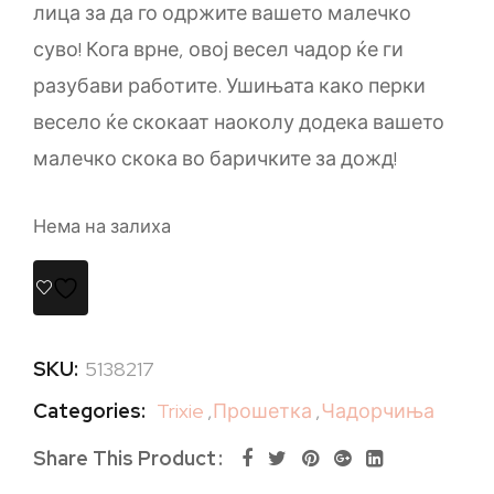
лица за да го одржите вашето малечко
суво! Кога врне, овој весел чадор ќе ги
разубави работите. Ушињата како перки
весело ќе скокаат наоколу додека вашето
малечко скока во баричките за дожд!
Нема на залиха
SKU:
5138217
Categories:
Trixie
,
Прошетка
,
Чадорчиња
Share This Product