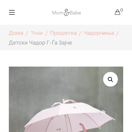
0
Дома
Trixie
Прошетка
Чадорчиња
Детски Чадор Г-Ѓа Зајче