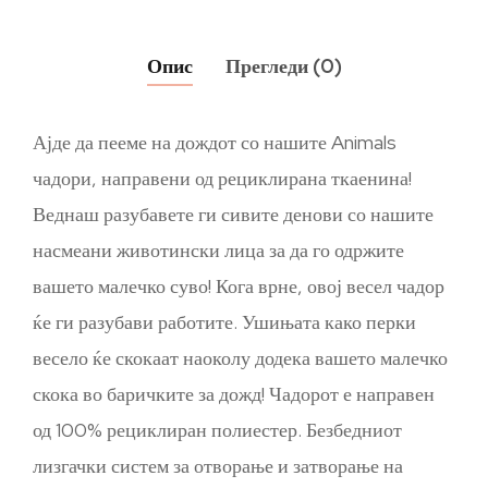
Опис
Прегледи (0)
Ајде да пееме на дождот со нашите Animals
чадори, направени од рециклирана ткаенина!
Веднаш разубавете ги сивите денови со нашите
насмеани животински лица за да го одржите
вашето малечко суво! Кога врне, овој весел чадор
ќе ги разубави работите. Ушињата како перки
весело ќе скокаат наоколу додека вашето малечко
скока во баричките за дожд! Чадорот е направен
од 100% рециклиран полиестер. Безбедниот
лизгачки систем за отворање и затворање на