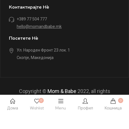
Контактирајте Нè
+389 77 504 777
hello@momandbabe.mk
Посетете Нè
Ул. Народен Фронт 23 лок. 1
Скопје, Македонија
Copyright ©
Mom & Babe
2022, all rights
reserved.
0
0
Дома
Wishlist
Menu
Профил
Кошница