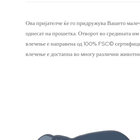
Ова пријателче ќе го придружува Вашето малеч
однесат на прошетка. Отворот во средината им о
влечење е направена од 100% FSC© сертифициран
влечење е достапна во многу различни животни