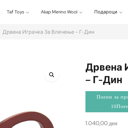
Taf Toys
Aliap Merino Wool
Подароци
Игрални & Подлоги – Baby Gyms
Термо Торбици & Футроли
Термички Садови За Храна
Бањарки & Пешкири
Дрвена Играчка За Влечење – Г-Дин
Дрвена 
– Г-Дин
Поени за пр
10Пое
1.040,00
ден