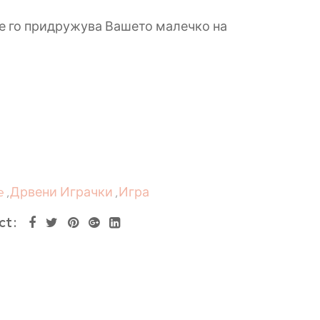
ќе го придружува Вашето малечко на
e
,
Дрвени Играчки
,
Игра
ct