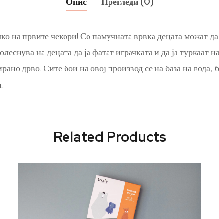
Опис
Прегледи (0)
ко на првите чекори! Со памучната врвка децата можат да
леснува на децата да ја фатат играчката и да ја туркаат н
о дрво. Сите бои на овој производ се на база на вода, б
.
Related Products