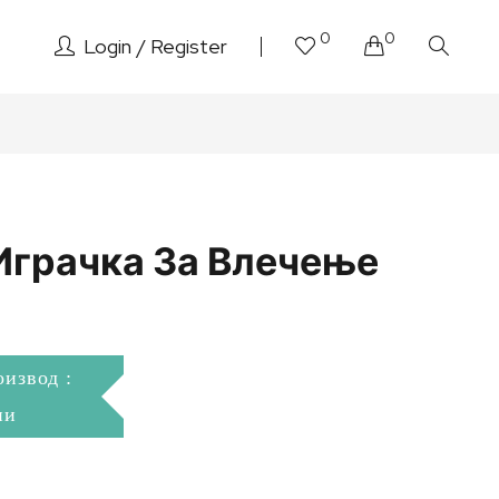
0
0
Login
Register
Играчка За Влечење
оизвод :
ни