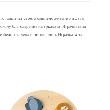
 го повлечат своето омилено животно и да го
аоколу благодарение на тркалата. Играчката за
езбедни за деца и нетоксични. Играчката за