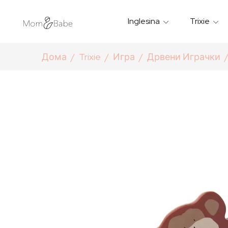
Inglesina
Trixie
Термички Садови За Храна
Мантилчиња За Дожд
Дома
Trixie
Игра
Дрвени Играчки