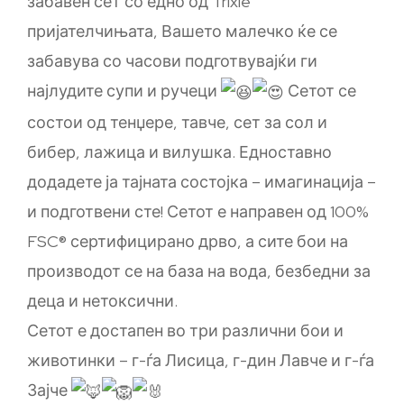
забавен сет со едно од Trixie
пријателчињата, Вашето малечко ќе се
забавува со часови подготвувајќи ги
најлудите супи и ручеци
Сетот се
состои од тенџере, тавче, сет за сол и
бибер, лажица и вилушка. Едноставно
додадете ја тајната состојка – имагинација –
и подготвени сте! Сетот е направен од 100%
FSC® сертифицирано дрво, а сите бои на
производот се на база на вода, безбедни за
деца и нетоксични.
Сетот е достапен во три различни бои и
животинки – г-ѓа Лисица, г-дин Лавче и г-ѓа
Зајче