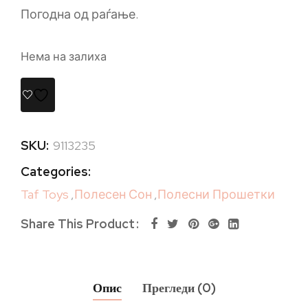
Погодна од раѓање.
Нема на залиха
SKU:
9113235
Categories:
Taf Toys
,
Полесен Сон
,
Полесни Прошетки
Share This Product
Опис
Прегледи (0)