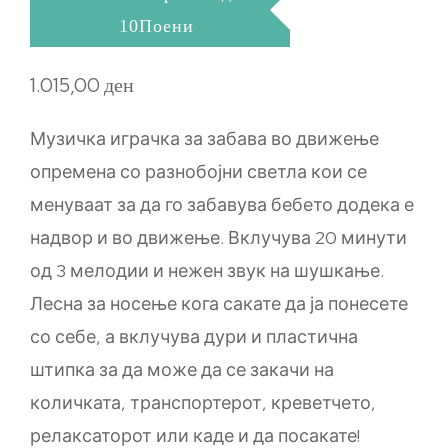
10Поени
1.015,00
ден
Музичка играчка за забава во движење
опремена со разнобојни светла кои се
менуваат за да го забавува бебето додека е
надвор и во движење. Вклучува 20 минути
од 3 мелодии и нежен звук на шушкање.
Лесна за носење кога сакате да ја понесете
со себе, а вклучува дури и пластична
штипка за да може да се закачи на
количката, транспортерот, креветчето,
релаксаторот или каде и да посакате!