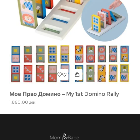
Мое Прво Домино – My 1st Domino Rally
Ta
1.860,00
ден
1.