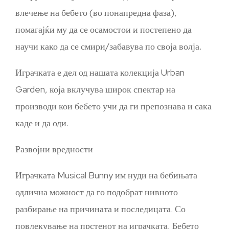
влечење на бебето (во понапредна фаза),
помагајќи му да се осамостои и постепено да
научи како да се смири/забавува по своја волја.
Играчката е дел од нашата колекција Urban
Garden, која вклучува широк спектар на
производи кои бебето учи да ги препознава и сака
каде и да оди.
Развојни вредности
Играчката Musical Bunny им нуди на бебињата
одлична можност да го подобрат нивното
разбирање на причината и последицата. Со
повлекување на прстенот на играчката, Бебето