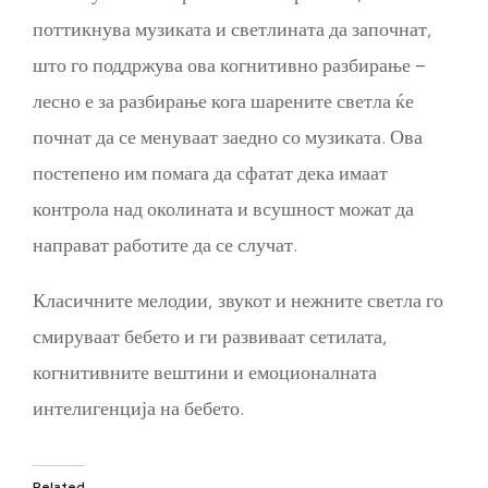
поттикнува музиката и светлината да започнат,
што го поддржува ова когнитивно разбирање –
лесно е за разбирање кога шарените светла ќе
почнат да се менуваат заедно со музиката. Ова
постепено им помага да сфатат дека имаат
контрола над околината и всушност можат да
направат работите да се случат.
Класичните мелодии, звукот и нежните светла го
смируваат бебето и ги развиваат сетилата,
когнитивните вештини и емоционалната
интелигенција на бебето.
Related