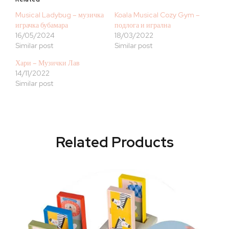
Musical Ladybug – музичка
Koala Musical Cozy Gym –
играчка бубамара
подлога и игрална
16/05/2024
18/03/2022
Similar post
Similar post
Хари – Музички Лав
14/11/2022
Similar post
Related Products