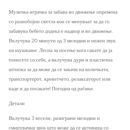
Музичка играчка за забава во движење опремена
со разнобојни светла кои се менуваат за да го
забавува бебето додека е надвор и во движење.
Вклучува 20 минути од 3 мелодии и нежен звук
на шушкање. Лесна за носење кога сакате да ја
понесете со себе, а вклучува дури и пластична
штипка за да може да се закачи на количката,
транспортерот, креветчето, релаксаторот или
каде и да посакате! Погодна од раѓање.
Детали
Вклучува 3 весели, разиграни мелодии и
смирувачки звук што може да се активира со