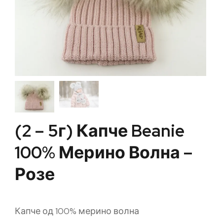
(2 – 5г) Капче Beanie
100% Мерино Волна –
Розе
Капче од 100% мерино волна