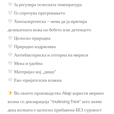
Ја регулира телесната температура
Го спречува прегревањето
Хипоалергенска – нема да ја иритира
деликатната кожа на бебето или детенцето
Целосно природна
Природно издржлива
Антибактериска и отпорна на мириси
Мека и удобна
Материјал кој „дише“
Еко-пријателски влакна
Во своето производство Aliap користи мерино
волна со декларација “mulesing free” што значи
дека волната е целосно прибавена БЕЗ суровост