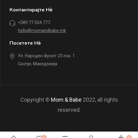
Контактирајте Нè
+389 77 504 777
hello@momandbabe.mk
Посетете Нè
Ул. Народен Фронт 23 лок. 1
Скопје, Македонија
Copyright ©
Mom & Babe
2022, all rights
reserved.
0
0