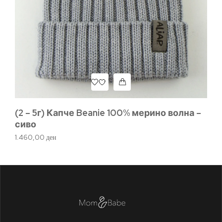
(0
(2 – 5г) Капче Beanie 100% мерино волна –
– 
сиво
1.
1.460,00
ден