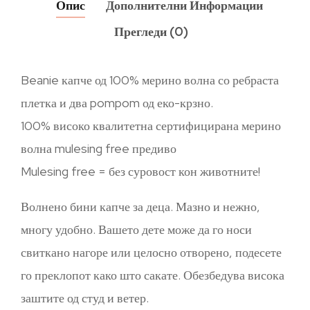
Опис
Дополнителни Информации
Прегледи (0)
Beanie капче од 100% мерино волна со ребраста
плетка и два pompom од еко-крзно.
100% високо квалитетна сертифицирана мерино
волна mulesing free предиво
Mulesing free = без суровост кон животните!
Волнено бини капче за деца. Мазно и нежно,
многу удобно. Вашето дете може да го носи
свиткано нагоре или целосно отворено, подесете
го преклопот како што сакате. Обезбедува висока
заштите од студ и ветер.