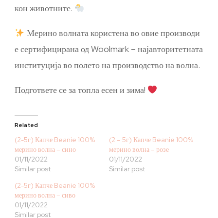
кон животните.
Мерино волната користена во овие производи
е сертифицирана од Woolmark – најавторитетната
институција во полето на производство на волна.
Подгответе се за топла есен и зима!
Related
(2-5г) Капче Beanie 100%
(2 – 5г) Капче Beanie 100%
мерино волна – сино
мерино волна – розе
01/11/2022
01/11/2022
Similar post
Similar post
(2-5г) Капче Beanie 100%
мерино волна – сиво
01/11/2022
Similar post