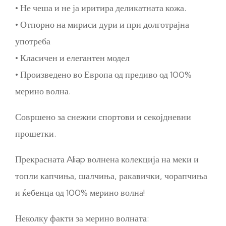
• Не чеша и не ја иритира деликатната кожа.
• Отпорно на мириси дури и при долготрајна
употреба
• Класичен и елегантен модел
• Произведено во Европа од предиво од 100%
мерино волна.
Совршено за снежни спортови и секојдневни
прошетки.
Прекрасната Aliap волнена колекција на меки и
топли капчиња, шалчиња, ракавички, чорапчиња
и ќебенца од 100% мерино волна!
Неколку факти за мерино волната: