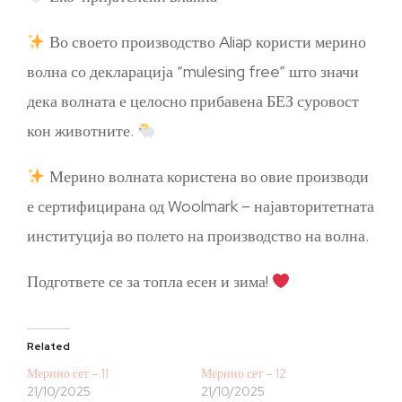
Во своето производство Aliap користи мерино
волна со декларација “mulesing free” што значи
дека волната е целосно прибавена БЕЗ суровост
кон животните.
Мерино волната користена во овие производи
е сертифицирана од Woolmark – најавторитетната
институција во полето на производство на волна.
Подгответе се за топла есен и зима!
Related
Мерино сет – 11
Мерино сет – 12
21/10/2025
21/10/2025