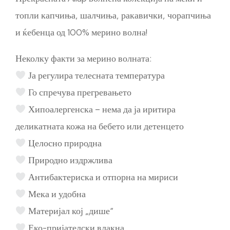
топли капчиња, шалчиња, ракавички, чорапчиња
и ќебенца од 100% мерино волна!
Неколку факти за мерино волната:
Ја регулира телесната температура
Го спречува прегревањето
Хипоалергенска – нема да ја иритира
деликатната кожа на бебето или детенцето
Целосно природна
Природно издржлива
Антибактериска и отпорна на мириси
Мека и удобна
Материјал кој „дише“
Еко-пријателски влакна