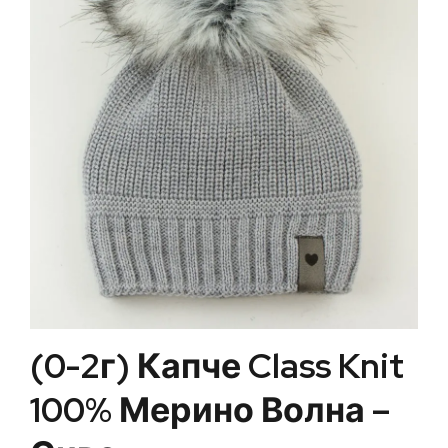
(0-2г) Капче Class Knit
100% Мерино Волна –