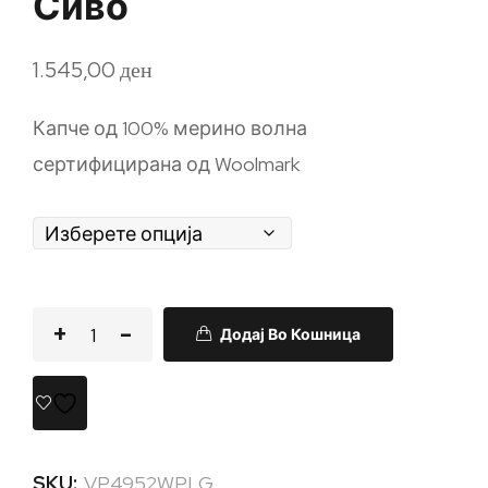
Сиво
1.545,00
ден
Капче од 100% мерино волна
сертифицирана од Woolmark
Додај Во Кошница
SKU:
VP4952WPLG