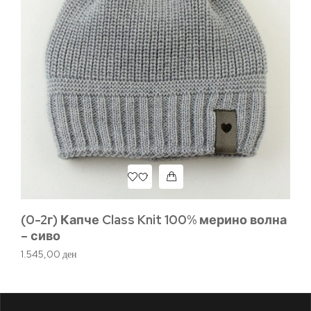
(0
(0-2г) Капче Class Knit 100% мерино волна
– 
– сиво
1.
1.545,00
ден