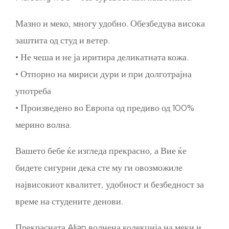
Мазно и меко, многу удобно. Обезбедува висока
заштита од студ и ветер.
• Не чеша и не ја иритира деликатната кожа.
• Отпорно на мириси дури и при долготрајна
употреба
• Произведено во Европа од предиво од 100%
мерино волна.
Вашето бебе ќе изгледа прекрасно, а Вие ќе
бидете сигурни дека сте му ги овозможиле
највисокиот квалитет, удобност и безбедност за
време на студените денови.
Прекрасната Aliap волнена колекција на меки и