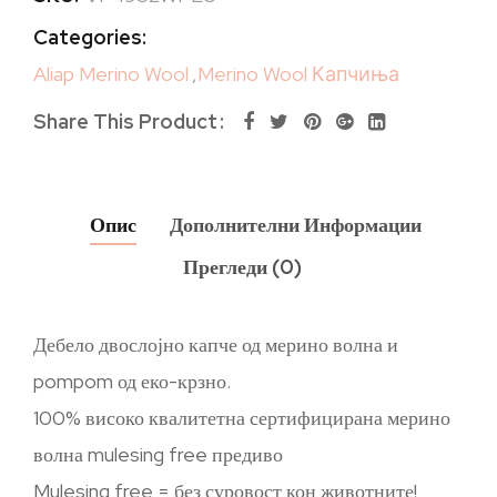
Categories:
Aliap Merino Wool
,
Merino Wool Капчиња
Share This Product
Опис
Дополнителни Информации
Прегледи (0)
Дебело двослојно капче од мерино волна и
pompom од еко-крзно.
100% високо квалитетна сертифицирана мерино
волна mulesing free предиво
Mulesing free = без суровост кон животните!