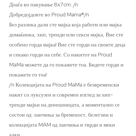
Доаѓа во пакување 8x7cm. /n
Добредојдовте во Proud Mama®/n
Без разлика дали сте мајка која работи или мајка
домаќинка, хип, тренди или секси мајка, Вие сте
особено горда мајка! Вие сте горди на своите деца
и секако горди на себе. Со накитот на Proud
MaMa можете да го покажете тоа. Бидете горди и
покажете го тоа!
/n Колекцијата на Proud MaMa е безвременски
накит со луксузен и современ изглед за хип-
тренди мајки на денешницата, а моментално се
состои од: ланчиња за бременост, белегзии и
колекцијата MAM од ланчиња и тврди и меки
алки.