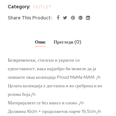
Category:
OUTLET
Share This Product
Опис
Прегледи (0)
Безвременски, стилски и украсен со
едноставност, вака најдобро би можеле да ја
опишете оваа колекција Proud MaMa MAM. /n
Целата колекција е достапна и во сребрена и во
розова боја./n
Материјалите се без никел и олово../n
Должина 16cm + продолжеток парче 19,5cm./n