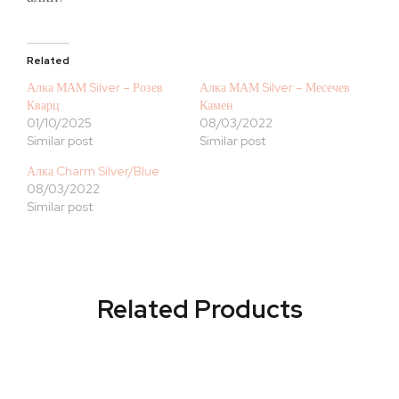
Related
Алка МАМ Silver – Розев
Алка МАМ Silver – Месечев
Кварц
Камен
01/10/2025
08/03/2022
Similar post
Similar post
Алка Charm Silver/Blue
08/03/2022
Similar post
Related Products