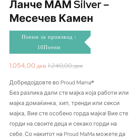
Ланче МАМ Silver –
Месечев Камен
Поени за производ :
10Поени
1.054,00
ден
1.240,00
ден
Добредојдовте во Proud Mama®
Без разлика дали сте мајка која работи или
мајка домаќинка, хип, тренди или секси
мајка, Вие сте особено горда мајка! Вие сте
горди на своите деца и секако горди на
себе. Со накитот на Proud MaMa можете да