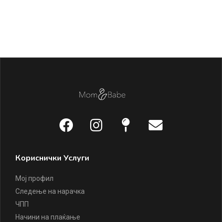
Ла
1.
Кориснички Услуги
Мој профил
Следење на нарачка
ЧПП
Начини на плаќање