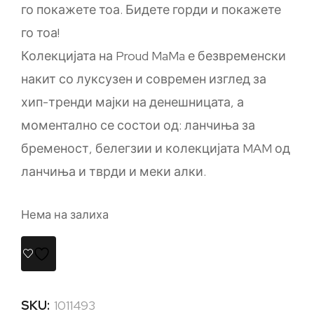
го покажете тоа. Бидете горди и покажете
го тоа!
Колекцијата на Proud MaMa е безвременски
накит со луксузен и современ изглед за
хип-тренди мајки на денешницата, а
моментално се состои од: ланчиња за
бременост, белегзии и колекцијата MAM од
ланчиња и тврди и меки алки.
Нема на залиха
SKU:
1011493