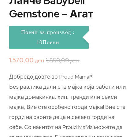
Ланче Babybell
Gemstone – Агат
Поени за производ :
10Поени
1.570,00
ден
1.850,00
ден
Добредојдовте во Proud Mama®
Без разлика дали сте мајка која работи или
мајка домаќинка, хип, тренди или секси
мајка, Вие сте особено горда мајка! Вие сте
горди на своите деца и секако горди на
себе. Со накитот на Proud MaMa можете да