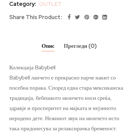
Category:
OUTLET
Share This Product
Опис
Прегледи (0)
Колекција Babybell
Babybell ланчето е прекрасно парче накит со
посебна порака. Според една стара мексиканска
традиција, бебешкото ѕвончето носи среќа,
здравје и просперитет на мајката и нејзиното
неродено дете. Нежниот звук на ѕвончето исто
така придонесува за релаксирачка бременост.