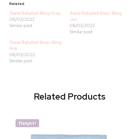
Related
Ланче Babybell Bling Gray
Ланче Babybell Basic Bling
08/03/2022
Jet
Similar post
08/03/2022
Similar post
Ланче Babybell Basic Bling
Pink
08/03/2022
Similar post
Related Products
Попуст!