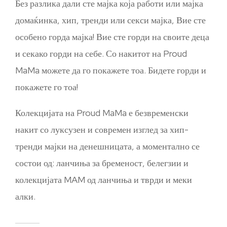
Без разлика дали сте мајка која работи или мајка
домаќинка, хип, тренди или секси мајка, Вие сте
особено горда мајка! Вие сте горди на своите деца
и секако горди на себе. Со накитот на Proud
MaMa можете да го покажете тоа. Бидете горди и
покажете го тоа!
Колекцијата на Proud MaMa е безвременски
накит со луксузен и современ изглед за хип-
тренди мајки на денешницата, а моментално се
состои од: ланчиња за бременост, белегзии и
колекцијата MAM од ланчиња и тврди и меки
алки.