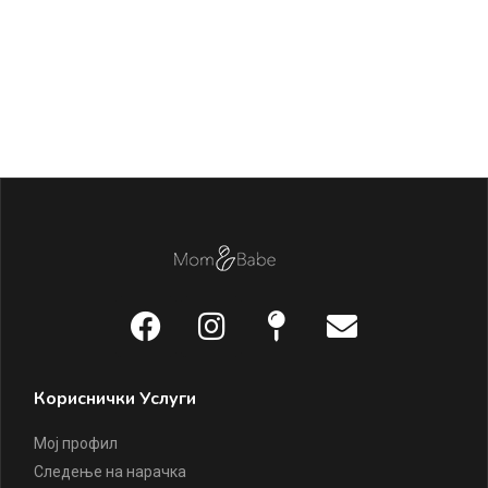
Гр
ц
1.
Кориснички Услуги
Мој профил
Следење на нарачка