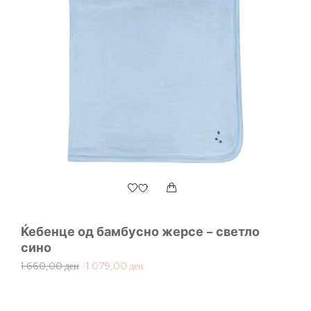
Ќебенце од бамбусно жерсе – светло
сино
1.660,00
ден
1.079,00
ден