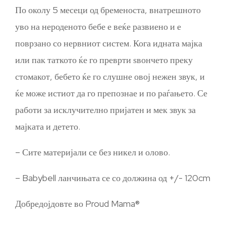
По околу 5 месеци од бременоста, внатрешното
уво на нероденото бебе е веќе развиено и е
поврзано со нервниот систем. Кога идната мајка
или пак таткото ќе го преврти ѕвончето преку
стомакот, бебето ќе го слушне овој нежен звук, и
ќе може истиот да го препознае и по раѓањето. Се
работи за исклучително пријатен и мек звук за
мајката и детето.
– Сите материјали се без никел и олово.
– Babybell ланчињата се со должина од +/- 120cm
Добредојдовте во Proud Mama®