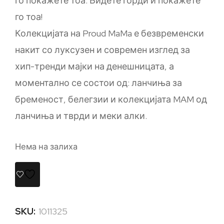
го покажете тоа. Бидете горди и покажете
го тоа!
Колекцијата на Proud MaMa е безвременски
накит со луксузен и современ изглед за
хип-тренди мајки на денешницата, а
моментално се состои од: ланчиња за
бременост, белегзии и колекцијата MAM од
ланчиња и тврди и меки алки.
Нема на залиха
SKU:
1011325