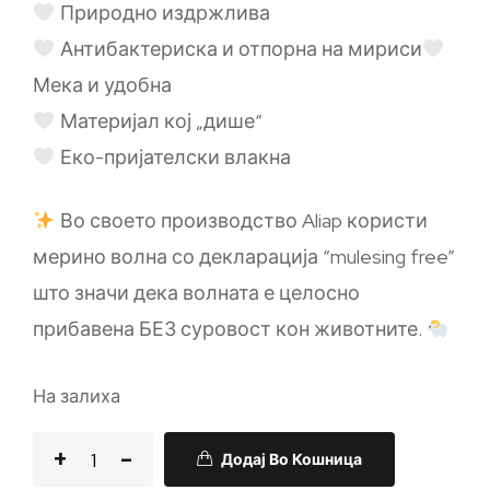
Природно издржлива
Антибактериска и отпорна на мириси
Мека и удобна
Материјал кој „дише“
Еко-пријателски влакна
Во своето производство Aliap користи
мерино волна со декларација “mulesing free”
што значи дека волната е целосно
прибавена БЕЗ суровост кон животните.
На залиха
Додај Во Кошница