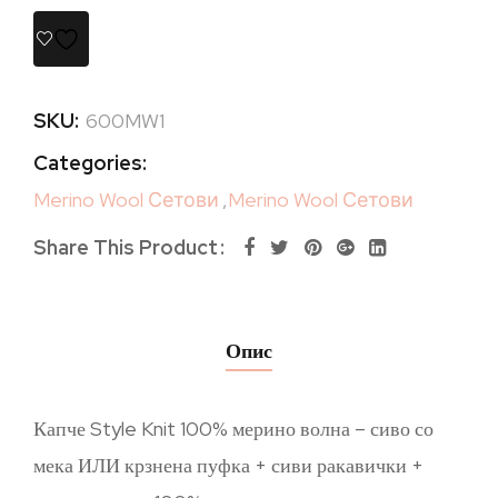
SKU:
600MW1
Categories:
Merino Wool Сетови
,
Merino Wool Сетови
Share This Product
Опис
Капче Style Knit 100% мерино волна – сиво со
мека ИЛИ крзнена пуфка + сиви ракавички +