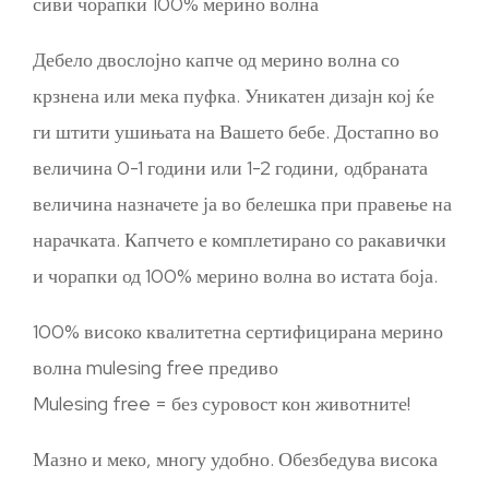
сиви чорапки 100% мерино волна
Дебело двослојно капче од мерино волна со
крзнена или мека пуфка. Уникатен дизајн кој ќе
ги штити ушињата на Вашето бебе. Достапно во
величина 0-1 години или 1-2 години, одбраната
величина назначете ја во белешка при правење на
нарачката. Капчето е комплетирано со ракавички
и чорапки од 100% мерино волна во истата боја.
100% високо квалитетна сертифицирана мерино
волна mulesing free предиво
Mulesing free = без суровост кон животните!
Мазно и меко, многу удобно. Обезбедува висока