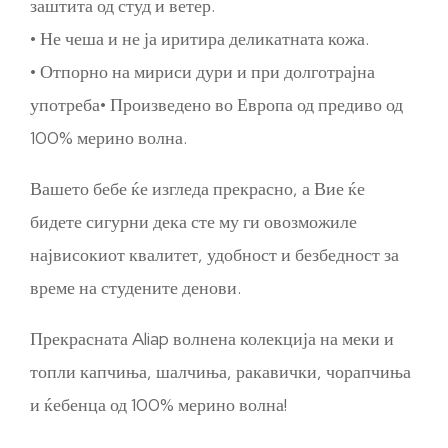
заштита од студ и ветер.
• Не чеша и не ја иритира деликатната кожа.
• Отпорно на мириси дури и при долготрајна
употреба• Произведено во Европа од предиво од
100% мерино волна.
Вашето бебе ќе изгледа прекрасно, а Вие ќе
бидете сигурни дека сте му ги овозможиле
највисокиот квалитет, удобност и безбедност за
време на студените денови.
Прекрасната Aliap волнена колекција на меки и
топли капчиња, шалчиња, ракавички, чорапчиња
и ќебенца од 100% мерино волна!