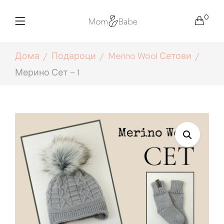
0
Дома
Подароци
Merino Wool Сетови
Мерино Сет – 1