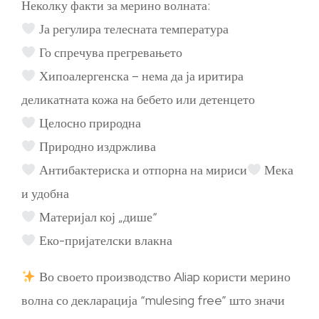
Неколку факти за мерино волната:
Ја регулира телесната температура
Го спречува прегревањето
Хипоалергенска – нема да ја иритира
деликатната кожа на бебето или детенцето
Целосно природна
Природно издржлива
Антибактериска и отпорна на мириси
Мека
и удобна
Материјал кој „дише“
Еко-пријателски влакна
Во своето производство Aliap користи мерино
волна со декларација “mulesing free” што значи