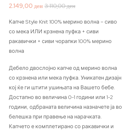
2.149,00
ден
3.110,00
ден
Капче Style Knit 100% мерино волна – сиво
со мека ИЛИ крзнена пуфка + сиви
ракавички + сиви чорапки 100% мерино
волна
Дебело двослојно капче од мерино волна
со крзнена или мека пуфка. Уникатен дизајн
кој ќе ги штити ушињата на Вашето бебе.
Достапно во величина 0-1 години или 1-2
години, одбраната величина назначете ја во
белешка при правење на нарачката.
Капчето е комплетирано со ракавички и