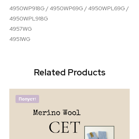
4950WP918G / 4950WP69G / 4950WPL69G /
4950WPL918G
4957WG
4951WG
Related Products
Попуст!