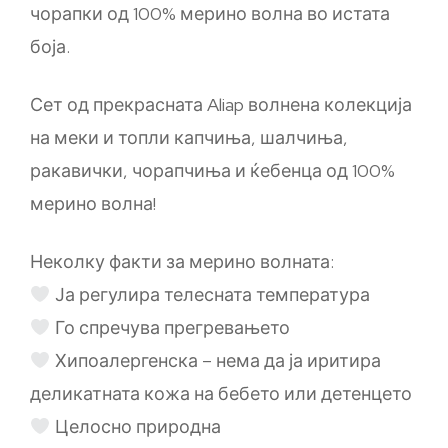
чорапки од 100% мерино волна во истата
боја.
Сет од прекрасната Aliap волнена колекција
на меки и топли капчиња, шалчиња,
ракавички, чорапчиња и ќебенца од 100%
мерино волна!
Неколку факти за мерино волната:
Ја регулира телесната температура
Го спречува прегревањето
Хипоалергенска – нема да ја иритира
деликатната кожа на бебето или детенцето
Целосно природна