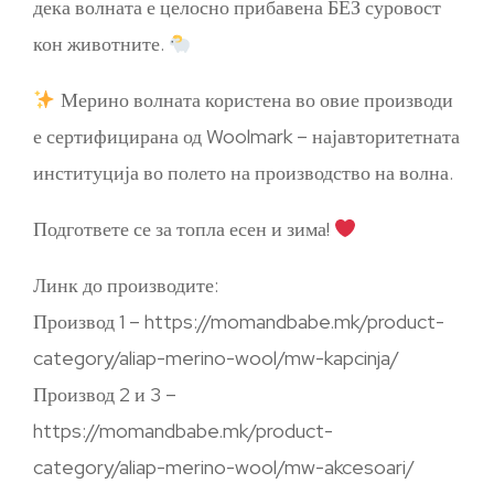
дека волната е целосно прибавена БЕЗ суровост
кон животните.
Мерино волната користена во овие производи
е сертифицирана од Woolmark – најавторитетната
институција во полето на производство на волна.
Подгответе се за топла есен и зима!
Линк до производите:
Производ 1 – https://momandbabe.mk/product-
category/aliap-merino-wool/mw-kapcinja/
Производ 2 и 3 –
https://momandbabe.mk/product-
category/aliap-merino-wool/mw-akcesoari/