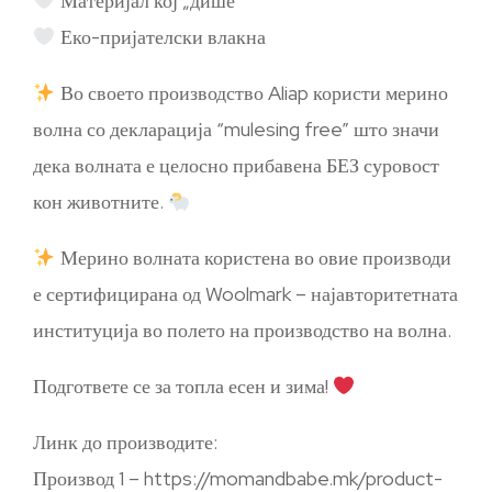
Материјал кој „дише“
Еко-пријателски влакна
Во своето производство Aliap користи мерино
волна со декларација “mulesing free” што значи
дека волната е целосно прибавена БЕЗ суровост
кон животните.
Мерино волната користена во овие производи
е сертифицирана од Woolmark – најавторитетната
институција во полето на производство на волна.
Подгответе се за топла есен и зима!
Линк до производите:
Производ 1 – https://momandbabe.mk/product-