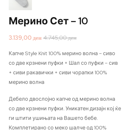
Мерино Сет – 10
3.139,00
ден
4.745,00
ден
Капче Style Knit 100% мерино волна – сиво
со две крзнени пуфки + Шал со пуфки – сив
+ сиви ракавички + сиви чорапки 100%
мерино волна
Дебело двослојно капче од мерино волна
со две крзнени пуфки. Уникатен дизајн кој ќе
ги штити ушињата на Вашето бебе.
Комплетирано со меко шалче од 100%