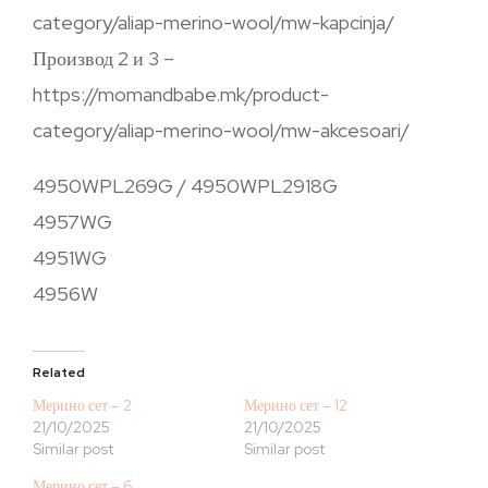
category/aliap-merino-wool/mw-kapcinja/
Производ 2 и 3 –
https://momandbabe.mk/product-
category/aliap-merino-wool/mw-akcesoari/
4950WPL269G / 4950WPL2918G
4957WG
4951WG
4956W
Related
Мерино сет – 2
Мерино сет – 12
21/10/2025
21/10/2025
Similar post
Similar post
Мерино сет – 6