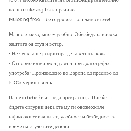
волна mulesing free предиво
Mulesing free = без суровост кон животните!
Мазно и меко, многу удобно. Обезбедува висока
заштита од студ и ветер.
• Не чеша и не ја иритира деликатната кожа.
• Отпорно на мириси дури и при долготрајна
употреба• Произведено во Европа од предиво од
100% мерино волна.
Вашето бебе ќе изгледа прекрасно, а Вие ќе
бидете сигурни дека сте му ги овозможиле
највисокиот квалитет, удобност и безбедност за
време на студените денови.