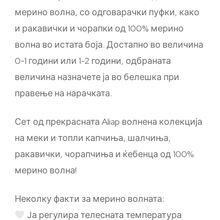
мерино волна, со одговарачки пуфки, како
и ракавички и чорапки од 100% мерино
волна во истата боја. Достапно во величина
0-1 години или 1-2 години, одбраната
величина назначете ја во белешка при
правење на нарачката.
Сет од прекрасната Aliap волнена колекција
на меки и топли капчиња, шалчиња,
ракавички, чорапчиња и ќебенца од 100%
мерино волна!
Неколку факти за мерино волната:
Ја регулира телесната температура