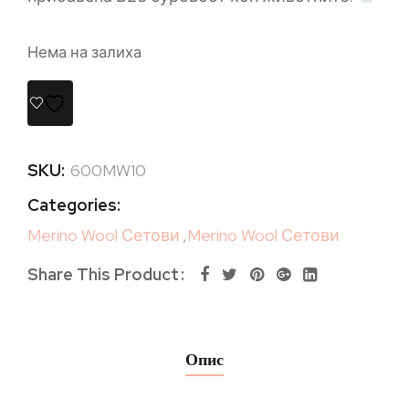
Нема на залиха
SKU:
600MW10
Categories:
Merino Wool Сетови
,
Merino Wool Сетови
Share This Product
Опис