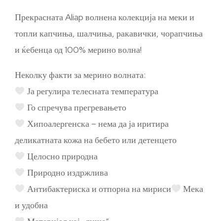
Прекрасната Aliap волнена колекција на меки и
топли капчиња, шалчиња, ракавички, чорапчиња
и ќебенца од 100% мерино волна!
Неколку факти за мерино волната:
Ја регулира телесната температура
Го спречува прегревањето
Хипоалергенска – нема да ја иритира
деликатната кожа на бебето или детенцето
Целосно природна
Природно издржлива
Антибактериска и отпорна на мириси
Мека
и удобна