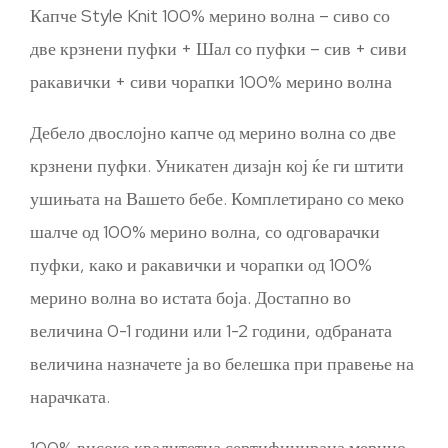
Капче Style Knit 100% мерино волна – сиво со
две крзнени пуфки + Шал со пуфки – сив + сиви
ракавички + сиви чорапки 100% мерино волна
Дебело двослојно капче од мерино волна со две
крзнени пуфки. Уникатен дизајн кој ќе ги штити
ушињата на Вашето бебе. Комплетирано со меко
шалче од 100% мерино волна, со одговарачки
пуфки, како и ракавички и чорапки од 100%
мерино волна во истата боја. Достапно во
величина 0-1 години или 1-2 години, одбраната
величина назначете ја во белешка при правење на
нарачката.
100% високо квалитетна сертифицирана мерино