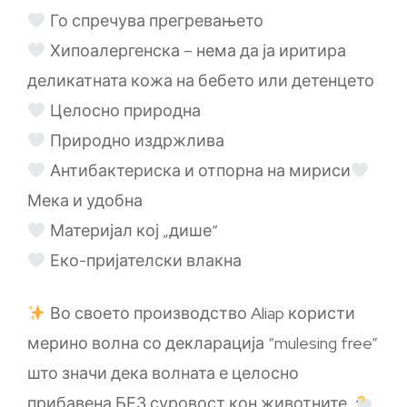
Го спречува прегревањето
Хипоалергенска – нема да ја иритира
деликатната кожа на бебето или детенцето
Целосно природна
Природно издржлива
Антибактериска и отпорна на мириси
Мека и удобна
Материјал кој „дише“
Еко-пријателски влакна
Во своето производство Aliap користи
мерино волна со декларација “mulesing free”
што значи дека волната е целосно
прибавена БЕЗ суровост кон животните.