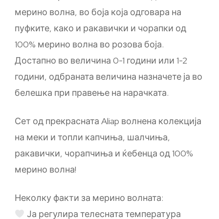
мерино волна, во боја која одговара на
пуфките, како и ракавички и чорапки од
100% мерино волна во розова боја.
Достапно во величина 0-1 години или 1-2
години, одбраната величина назначете ја во
белешка при правење на нарачката.
Сет од прекрасната Aliap волнена колекција
на меки и топли капчиња, шалчиња,
ракавички, чорапчиња и ќебенца од 100%
мерино волна!
Неколку факти за мерино волната:
Ја регулира телесната температура