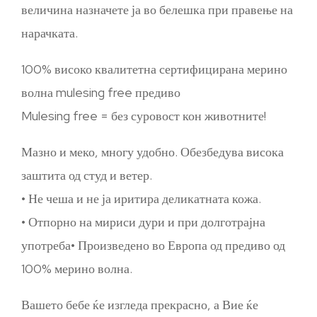
величина назначете ја во белешка при правење на
нарачката.
100% високо квалитетна сертифицирана мерино
волна mulesing free предиво
Mulesing free = без суровост кон животните!
Мазно и меко, многу удобно. Обезбедува висока
заштита од студ и ветер.
• Не чеша и не ја иритира деликатната кожа.
• Отпорно на мириси дури и при долготрајна
употреба• Произведено во Европа од предиво од
100% мерино волна.
Вашето бебе ќе изгледа прекрасно, а Вие ќе