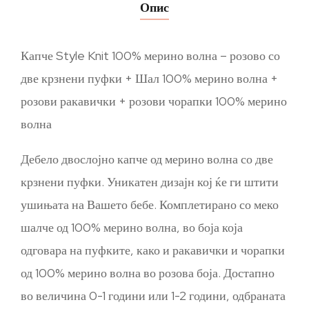
Опис
Капче Style Knit 100% мерино волна – розово со
две крзнени пуфки + Шал 100% мерино волна +
розови ракавички + розови чорапки 100% мерино
волна
Дебело двослојно капче од мерино волна со две
крзнени пуфки. Уникатен дизајн кој ќе ги штити
ушињата на Вашето бебе. Комплетирано со меко
шалче од 100% мерино волна, во боја која
одговара на пуфките, како и ракавички и чорапки
од 100% мерино волна во розова боја. Достапно
во величина 0-1 години или 1-2 години, одбраната