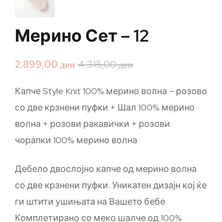
Мерино Сет – 12
2.899,00
ден
4.315,00
ден
Капче Style Knit 100% мерино волна – розово
со две крзнени пуфки + Шал 100% мерино
волна + розови ракавички + розови
чорапки 100% мерино волна
Дебело двослојно капче од мерино волна
со две крзнени пуфки. Уникатен дизајн кој ќе
ги штити ушињата на Вашето бебе.
Комплетирано со меко шалче од 100%