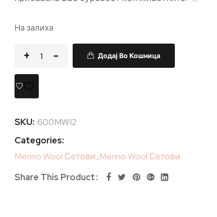
На залиха
Додај Во Кошница
SKU:
600MW12
Categories:
Merino Wool Сетови
,
Merino Wool Сетови
Share This Product