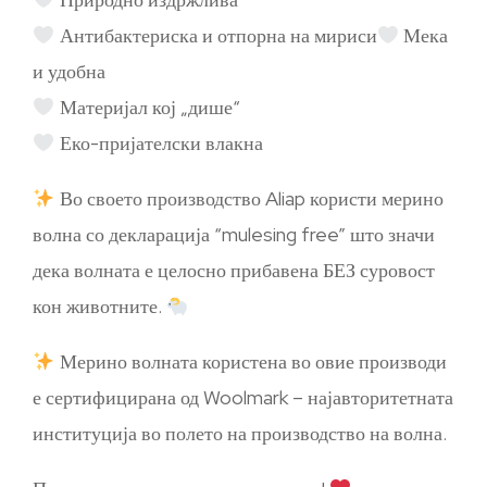
Антибактериска и отпорна на мириси
Мека
и удобна
Материјал кој „дише“
Еко-пријателски влакна
Во своето производство Aliap користи мерино
волна со декларација “mulesing free” што значи
дека волната е целосно прибавена БЕЗ суровост
кон животните.
Мерино волната користена во овие производи
е сертифицирана од Woolmark – најавторитетната
институција во полето на производство на волна.