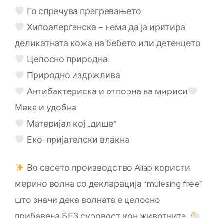
Го спречува прегревањето
Хипоалергенска – нема да ја иритира
деликатната кожа на бебето или детенцето
Целосно природна
Природно издржлива
Антибактериска и отпорна на мириси
Мека и удобна
Материјал кој „дише“
Еко-пријателски влакна
Во своето производство Aliap користи
мерино волна со декларација “mulesing free”
што значи дека волната е целосно
прибавена БЕЗ суровост кон животните.