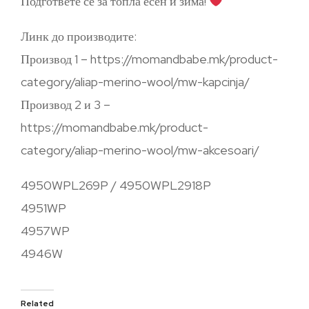
Подгответе се за топла есен и зима!
Линк до производите:
Производ 1 – https://momandbabe.mk/product-
category/aliap-merino-wool/mw-kapcinja/
Производ 2 и 3 –
https://momandbabe.mk/product-
category/aliap-merino-wool/mw-akcesoari/
4950WPL269P / 4950WPL2918P
4951WP
4957WP
4946W
Related