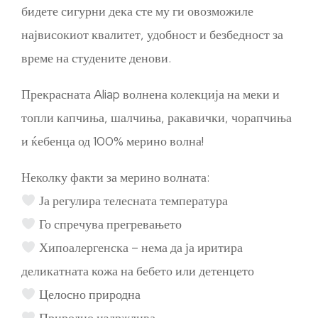
бидете сигурни дека сте му ги овозможиле
највисокиот квалитет, удобност и безбедност за
време на студените денови.
Прекрасната Aliap волнена колекција на меки и
топли капчиња, шалчиња, ракавички, чорапчиња
и ќебенца од 100% мерино волна!
Неколку факти за мерино волната:
Ја регулира телесната температура
Го спречува прегревањето
Хипоалергенска – нема да ја иритира
деликатната кожа на бебето или детенцето
Целосно природна
Природно издржлива