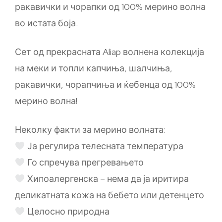
ракавички и чорапки од 100% мерино волна
во истата боја.
Сет од прекрасната Aliap волнена колекција
на меки и топли капчиња, шалчиња,
ракавички, чорапчиња и ќебенца од 100%
мерино волна!
Неколку факти за мерино волната:
Ја регулира телесната температура
Го спречува прегревањето
Хипоалергенска – нема да ја иритира
деликатната кожа на бебето или детенцето
Целосно природна