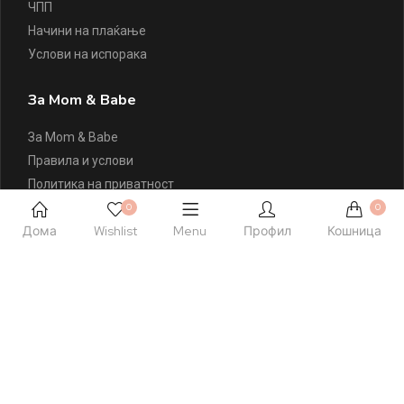
ЧПП
Начини на плаќање
Услови на испорака
За Mom & Babe
За Mom & Babe
Правила и услови
Политика на приватност
Политика на колачиња
0
0
Дома
Wishlist
Menu
Профил
Кошница
Листа на желби
Контактирајте Нè
+389 77 504 777
hello@momandbabe.mk
Посетете Нè