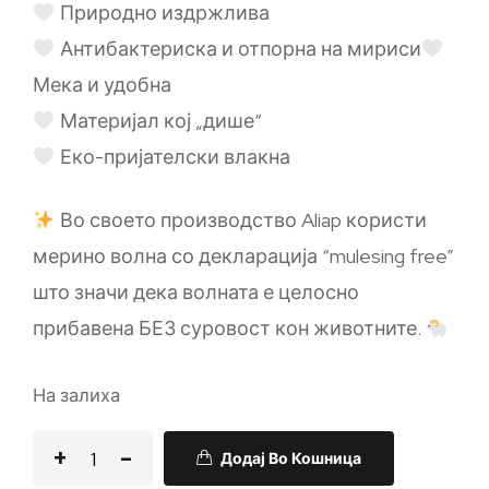
Природно издржлива
Антибактериска и отпорна на мириси
Мека и удобна
Материјал кој „дише“
Еко-пријателски влакна
Во своето производство Aliap користи
мерино волна со декларација “mulesing free”
што значи дека волната е целосно
прибавена БЕЗ суровост кон животните.
На залиха
Додај Во Кошница