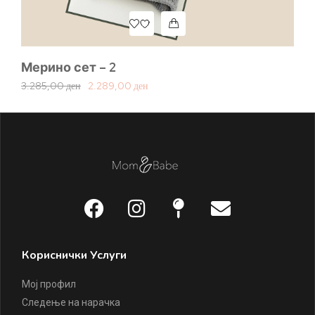
Мерино сет – 2
Ме
3.285,00
ден
2.289,00
ден
4.
Кориснички Услуги
Мој профил
Следење на нарачка