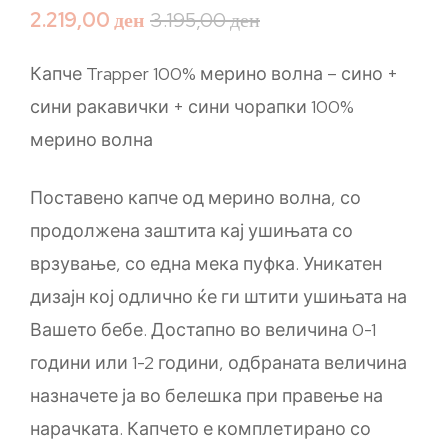
2.219,00
ден
3.195,00
ден
Капче Trapper 100% мерино волна – сино +
сини ракавички + сини чорапки 100%
мерино волна
Поставено капче од мерино волна, со
продолжена заштита кај ушињата со
врзување, со една мека пуфка. Уникатен
дизајн кој одлично ќе ги штити ушињата на
Вашето бебе. Достапно во величина 0-1
години или 1-2 години, одбраната величина
назначете ја во белешка при правење на
нарачката. Капчето е комплетирано со