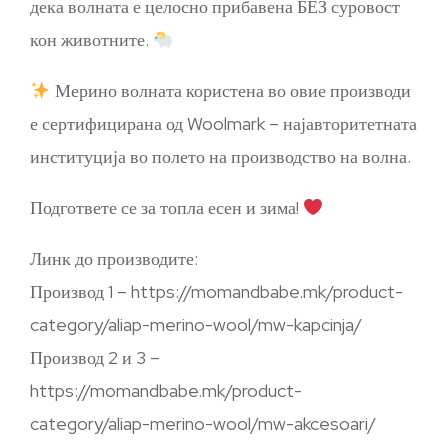
дека волната е целосно прибавена БЕЗ суровост
кон животните.
Мерино волната користена во овие производи
е сертифицирана од Woolmark – најавторитетната
институција во полето на производство на волна.
Подгответе се за топла есен и зима!
Линк до производите:
Производ 1 – https://momandbabe.mk/product-
category/aliap-merino-wool/mw-kapcinja/
Производ 2 и 3 –
https://momandbabe.mk/product-
category/aliap-merino-wool/mw-akcesoari/