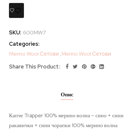
SKU:
600MW7
Categories:
Merino Wool Сетови
,
Merino Wool Сетови
Share This Product
Опис
Капче Trapper 100% мерино волна – сино + сини
ракавички + сини чорапки 100% мерино волна