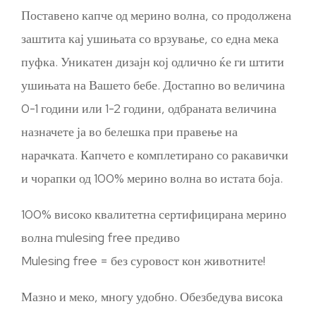
Поставено капче од мерино волна, со продолжена
заштита кај ушињата со врзување, со една мека
пуфка. Уникатен дизајн кој одлично ќе ги штити
ушињата на Вашето бебе. Достапно во величина
0-1 години или 1-2 години, одбраната величина
назначете ја во белешка при правење на
нарачката. Капчето е комплетирано со ракавички
и чорапки од 100% мерино волна во истата боја.
100% високо квалитетна сертифицирана мерино
волна mulesing free предиво
Mulesing free = без суровост кон животните!
Мазно и меко, многу удобно. Обезбедува висока