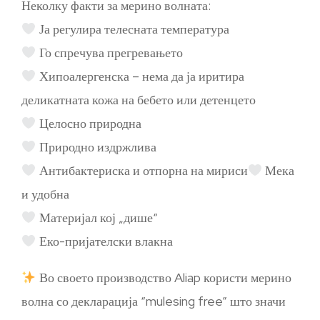
Неколку факти за мерино волната:
Ја регулира телесната температура
Го спречува прегревањето
Хипоалергенска – нема да ја иритира
деликатната кожа на бебето или детенцето
Целосно природна
Природно издржлива
Антибактериска и отпорна на мириси
Мека
и удобна
Материјал кој „дише“
Еко-пријателски влакна
Во своето производство Aliap користи мерино
волна со декларација “mulesing free” што значи