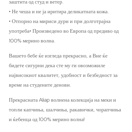
заштита од студ и ветер.
• Не чеша и не ја иритира деликатната кожа.
• Отпорно на мириси дури и при долготрајна
употреба• Произведено во Европа од предиво од
100% мерино волна.
Вашето бебе ќе изгледа прекрасно, а Вие ќе
бидете сигурни дека сте му ги овозможиле
највисокиот квалитет, удобност и безбедност за
време на студените денови.
Прекрасната Aliap волнена колекција на меки и
топли капчиња, шалчиња, ракавички, чорапчиња
и ќебенца од 100% мерино волна!