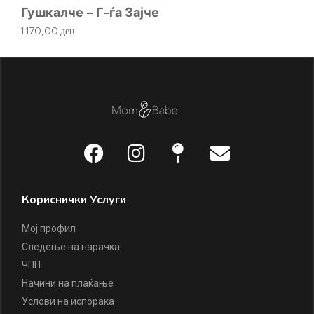
Д
Гушкалче – Г-ѓа Зајче
1.
1.170,00
ден
Кориснички Услуги
Мој профил
Следење на нарачка
ЧПП
Начини на плаќање
Услови на испорака