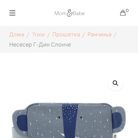
0
Дома
Trixie
Прошетка
Ранчиња
Несесер Г-Дин Слонче