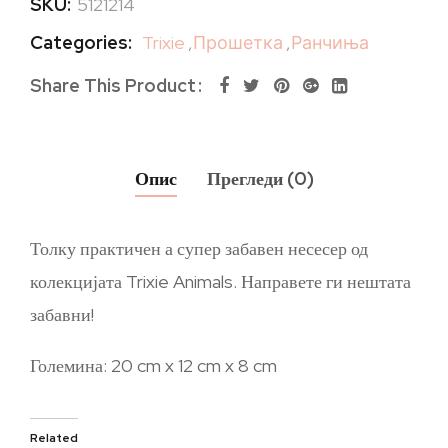
SKU:
5121214
Categories:
Trixie
,
Прошетка
,
Ранчиња
Share This Product
Опис
Прегледи (0)
Толку практичен а супер забавен несесер од
колекцијата Trixie Animals. Направете ги нештата
забавни!
Големина: 20 cm x 12 cm x 8 cm
Related