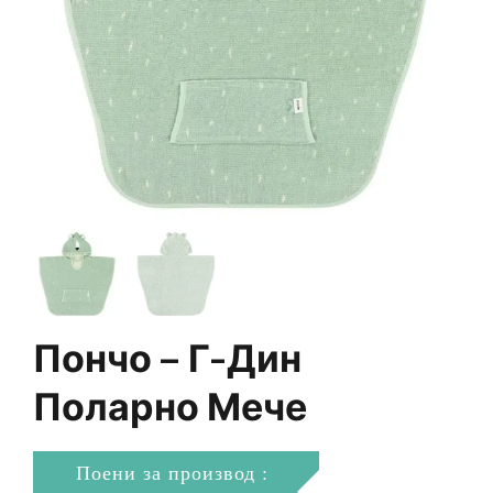
Пончо – Г-Дин
Поларно Мече
Поени за производ :