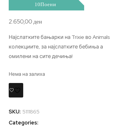
10Поени
2.650,00
ден
Најслатките бањарки на Trixie во Animals
колекциите, за најслатките бебиња а
омилени на сите дечиња!
Нема на залиха
SKU:
5111865
Categories: