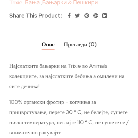
Trixie
,
Бања
,
Бањарки & Пешкири
Share This Product
Опис
Прегледи (0)
Најслатките бањарки на Trixie во Animals
колекциите, за најслатките бебиња а омилени на
сите дечиња!
100% органски фротир – копчиња за
прицврстување, перете 30 ° C, не белејте, сушете
ниска температура, пеглајте 110 ° C, не сушете се /
внимателно ракувајте