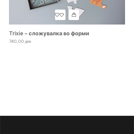
Trixie – сложувалка во форми
П
740,00
ден
2.