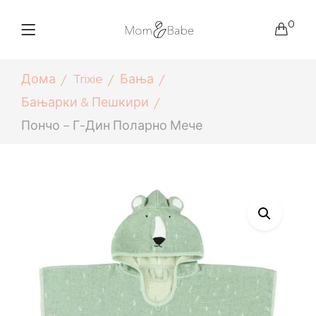
0
Дома
Trixie
Бања
Бањарки & Пешкири
Пончо – Г-Дин Поларно Мече