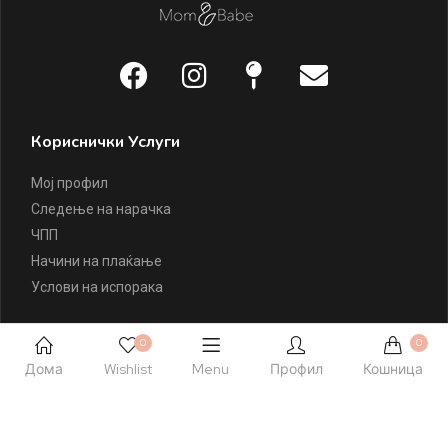
Кориснички Услуги
Мој профил
Следење на нарачка
ЧПП
Начини на плаќање
Услови на испорака
За Mom & Babe
0
0
Дома
Wishlist
Menu
Профил
Кошница
За Mom & Babe
Правила и услови
Политика на приватност