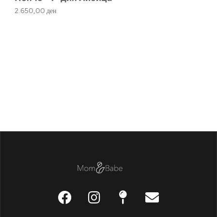
2.650,00
ден
Ме
1.