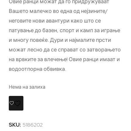
Овие ранци можат да го придружуваат
Вашето малечко во една од нејзините/
неговите нови авантури како што се
патување до базен, спорт и камп за играње
и многу повеќе. Дури и најмалите прсти
можат лесно да се справат со затворањето
на врвките за влечење! Овие ранци имаат и
водоотпорна обвивка.
Нема на залиха
SKU:
5186202