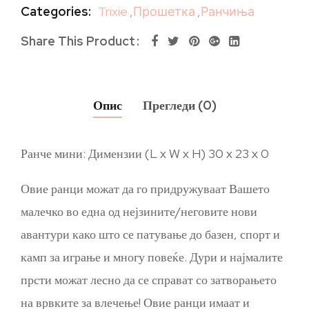
Categories:
Trixie
,
Прошетка
,
Ранчиња
Share This Product
Опис
Прегледи (0)
Ранче мини: Димензии (L x W x H) 30 x 23 x 0
Овие ранци можат да го придружуваат Вашето
малечко во една од нејзините/неговите нови
авантури како што се патување до базен, спорт и
камп за играње и многу повеќе. Дури и најмалите
прсти можат лесно да се справат со затворањето
на врвките за влечење! Овие ранци имаат и