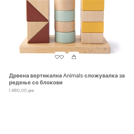
Дрвена вертикална Animals сложувалка за
редење со блокови
1.480,00
ден
Д