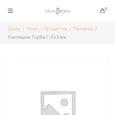
0
Дома
Trixie
Прошетка
Ранчиња
Училишна Торба Г-Ѓа Еже