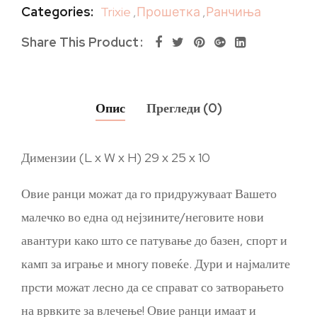
Categories:
Trixie
,
Прошетка
,
Ранчиња
Share This Product
Опис
Прегледи (0)
Димензии (L x W x H) 29 x 25 x 10
Овие ранци можат да го придружуваат Вашето
малечко во една од нејзините/неговите нови
авантури како што се патување до базен, спорт и
камп за играње и многу повеќе. Дури и најмалите
прсти можат лесно да се справат со затворањето
на врвките за влечење! Овие ранци имаат и