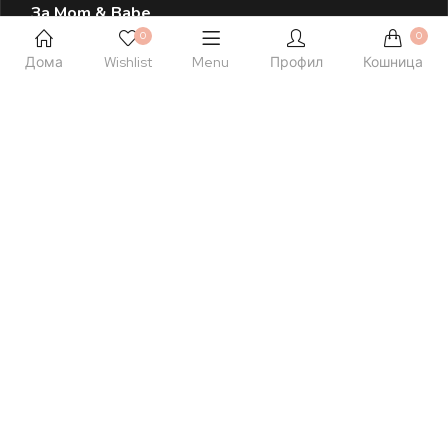
За Mom & Babe
0
0
За Mom & Babe
Дома
Wishlist
Menu
Профил
Кошница
Правила и услови
Политика на приватност
Политика на колачиња
Листа на желби
Контактирајте Нè
+389 77 504 777
hello@momandbabe.mk
Посетете Нè
Ул. Народен Фронт 23 лок. 1
Скопје, Македонија