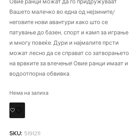
Овие ранци можат да го придружуваат
Вашето малечко во една од нејзините/
неговите нови авантури како што се
патување до базен, спорт и камп за играње
и многу повеќе. Дури и најмалите прсти
можат лесно да се справат со затворањето
на врвките за влечење! Овие ранци имаат и
водоотпорна обвивка.
Нема на залиха
SKU:
5191211