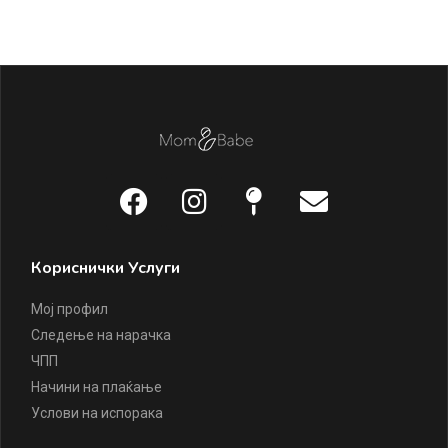
1.
Кориснички Услуги
Мој профил
Следење на нарачка
ЧПП
Начини на плаќање
Услови на испорака