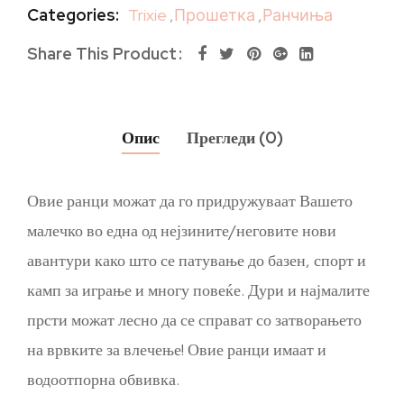
Categories:
Trixie
,
Прошетка
,
Ранчиња
Share This Product
Опис
Прегледи (0)
Овие ранци можат да го придружуваат Вашето
малечко во една од нејзините/неговите нови
авантури како што се патување до базен, спорт и
камп за играње и многу повеќе. Дури и најмалите
прсти можат лесно да се справат со затворањето
на врвките за влечење! Овие ранци имаат и
водоотпорна обвивка.