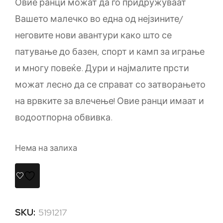
Овие ранци можат да го придружуваат
Вашето малечко во една од нејзините/
неговите нови авантури како што се
патување до базен, спорт и камп за играње
и многу повеќе. Дури и најмалите прсти
можат лесно да се справат со затворањето
на врвките за влечење! Овие ранци имаат и
водоотпорна обвивка.
Нема на залиха
SKU:
5191217