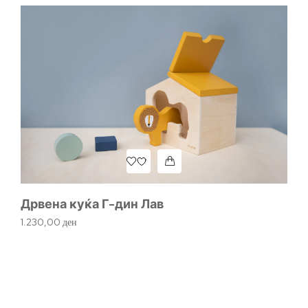
Дрвена куќа Г-дин Лав
1.230,00
ден
Д