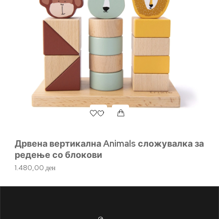
Дрвена вертикална Animals сложувалка за
Д
редење со блокови
1.
1.480,00
ден