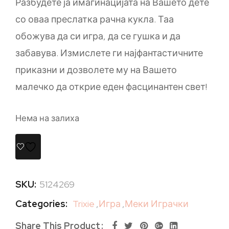
Разбудете ја имагинацијата на Вашето дете
со оваа преслатка рачна кукла. Таа
обожува да си игра, да се гушка и да
забавува. Измислете ги најфантастичните
приказни и дозволете му на Вашето
малечко да открие еден фасцинантен свет!
Нема на залиха
SKU:
5124269
Categories:
Trixie
,
Игра
,
Меки Играчки
Share This Product