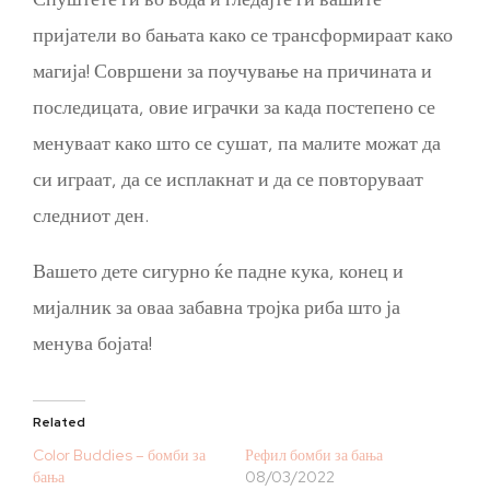
пријатели во бањата како се трансформираат како
магија! Совршени за поучување на причината и
последицата, овие играчки за када постепено се
менуваат како што се сушат, па малите можат да
си играат, да се исплакнат и да се повторуваат
следниот ден.
Вашето дете сигурно ќе падне кука, конец и
мијалник за оваа забавна тројка риба што ја
менува бојата!
Related
Color Buddies – бомби за
Рефил бомби за бања
бања
08/03/2022