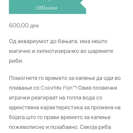
10Поени
600,00
ден
Од аквариумот до бањата, има нешто
магично и хипнотизирачко во шарените
риби.
Помогнете го времето за капење да оди во
пливање со ColorMix Fish™! Овие пловечки
играчки реагираат на топла вода со
единствена карактеристика за промена на
бојата што го прави времето за капење
поживописно и позабавно. Секоја риба