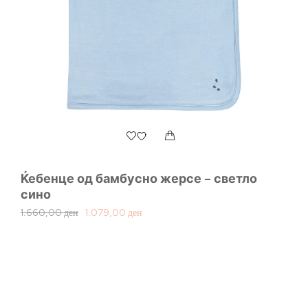
Ќебенце од бамбусно жерсе – светло
Ба
сино
1.
1.660,00
ден
1.079,00
ден