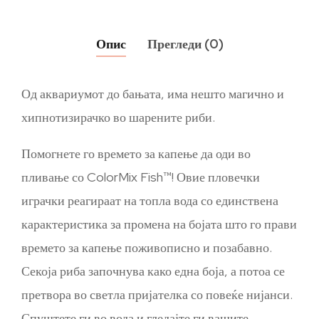
Опис
Прегледи (0)
Од аквариумот до бањата, има нешто магично и
хипнотизирачко во шарените риби.
Помогнете го времето за капење да оди во
пливање со ColorMix Fish™! Овие пловечки
играчки реагираат на топла вода со единствена
карактеристика за промена на бојата што го прави
времето за капење поживописно и позабавно.
Секоја риба започнува како една боја, а потоа се
претвора во светла пријателка со повеќе нијанси.
Спуштете ги во вода и гледајте ги вашите