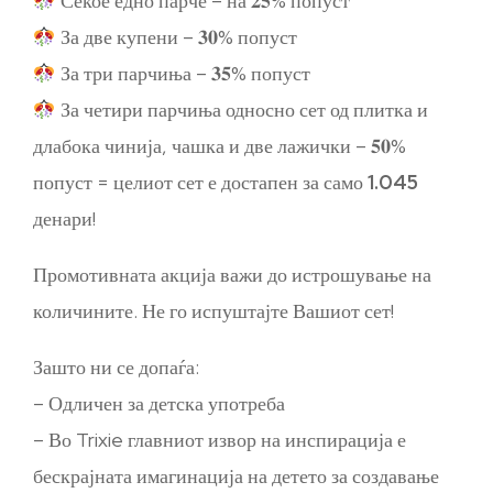
Секое едно парче – на 𝟐𝟓% попуст
За две купени – 𝟑𝟎% попуст
За три парчиња – 𝟑𝟓% попуст
За четири парчиња односно сет од плитка и
длабока чинија, чашка и две лажички – 𝟓𝟎%
попуст = целиот сет е достапен за само
1.045
денари!
Промотивната акција важи до истрошување на
количините. Не го испуштајте Вашиот сет!
Зашто ни се допаѓа:
– Одличен за детска употреба
– Во Trixie главниот извор на инспирација е
бескрајната имагинација на детето за создавање