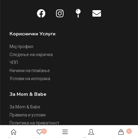
Кориснички Услуги
Мој профил
Следење на нарачка
ЧПП
Начини на плаќање
Услови на испорака
За Mom & Babe
За Mom & Babe
Правила и услови
Политика на приватност
Политика на колачиња
0
0