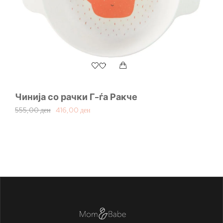
Чинија со рачки Г-ѓа Ракче
555,00
ден
416,00
ден
Се
2.