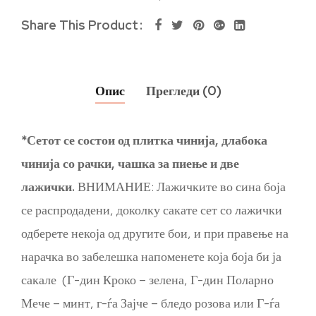
Share This Product
Опис
Прегледи (0)
*Сетот се состои од плитка чинија, длабока
чинија со рачки, чашка за пиење и две
лажички.
ВНИМАНИЕ: Лажичките во сина боја
се распродадени, доколку сакате сет со лажички
одберете некоја од другите бои, и при правење на
нарачка во забелешка напоменете која боја би ја
сакале (Г-дин Кроко – зелена, Г-дин Поларно
Мече – минт, г-ѓа Зајче – бледо розова или Г-ѓа