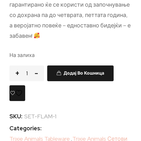
гарантирано ќе се користи од започнување
со дохрана па до четврата, петтата година,
а веројатно повеќе – едноставно бидејќи – е
забавен!
На залиха
Додај Во Кошница
SKU:
SET-FLAM-1
Categories:
Trixie Animals Tableware
,
Trixie Animals Сетови