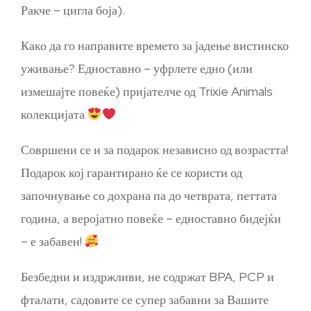
Ракче – цигла боја).
Како да го направите времето за јадење вистинско
уживање? Едноставно – уфрлете едно (или
измешајте повеќе) пријателче од Trixie Animals
колекцијата
Совршени се и за подарок независно од возрастта!
Подарок кој гарантирано ќе се користи од
започнување со дохрана па до четврата, петтата
година, а веројатно повеќе – едноставно бидејќи
– е забавен!
Безбедни и издржливи, не содржат BPA, PCP и
фталати, садовите се супер забавни за Вашите