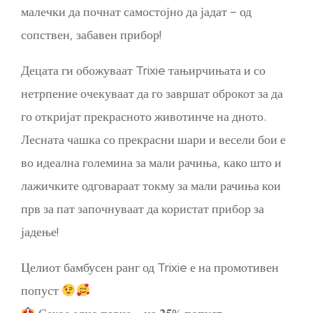
малечки да почнат самостојно да јадат – од
сопствен, забавен прибор!
Децата ги обожуваат Trixie тањирчињата и со
нетрпение очекуваат да го завршат оброкот за да
го откријат прекрасното животинче на дното.
Лесната чашка со прекрасни шари и весели бои е
во идеална големина за мали рачиња, како што и
лажичките одговараат токму за мали рачиња кои
прв за пат започнуваат да користат прибор за
јадење!
Целиот бамбусен ранг од Trixie е на промотивен
попуст