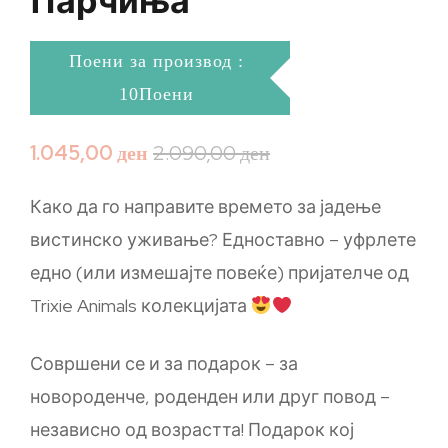
Парчиња
Поени за производ :
10Поени
1.045,00
ден
2.090,00
ден
Како да го направите времето за јадење
вистинско уживање? Едноставно – уфрлете
едно (или измешајте повеќе) пријателче од
Trixie Animals колекцијата
Совршени се и за подарок – за
новороденче, роденден или друг повод –
независно од возрастта! Подарок кој