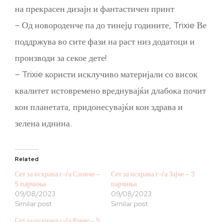
на прекрасен дизајн и фантастичен принт
– Од новороденче па до тинејџ годините, Trixie Ве
поддржува во сите фази на раст низ додатоци и
производи за секое дете!
– Trixie користи исклучиво материјали со висок
квалитет истовремено вреднувајќи длабока почит
кон планетата, придонесувајќи кон здрава и
зелена иднина.
Related
Сет за исхрана г-ѓа Слонче –
Сет за исхрана г-ѓа Зајче – 3
5 парчиња
парчиња
09/08/2023
09/08/2023
Similar post
Similar post
Сет за исхрана г-ѓа Ракче – 5