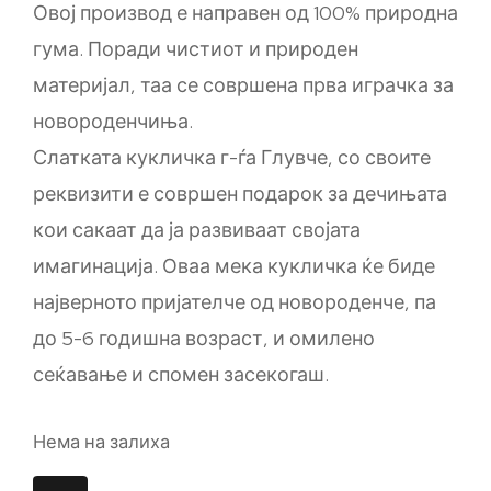
Овој производ е направен од 100% природна
гума. Поради чистиот и природен
материјал, таа се совршена прва играчка за
новороденчиња.
Слатката кукличка г-ѓа Глувче, со своите
реквизити е совршен подарок за дечињата
кои сакаат да ја развиваат својата
имагинација. Оваа мека кукличка ќе биде
најверното пријателче од новороденче, па
до 5-6 годишна возраст, и омилено
сеќавање и спомен засекогаш.
Нема на залиха