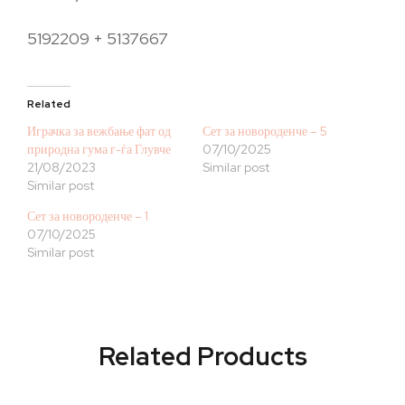
5192209 + 5137667
Related
Играчка за вежбање фат од
Сет за новороденче – 5
природна гума г-ѓа Глувче
07/10/2025
21/08/2023
Similar post
Similar post
Сет за новороденче – 1
07/10/2025
Similar post
Related Products