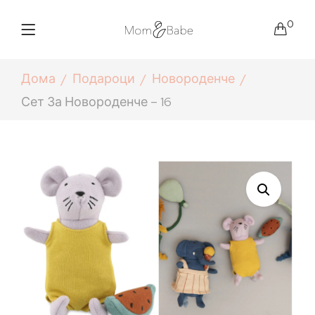
0
Дома
Подароци
Новороденче
Сет За Новороденче – 16