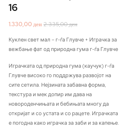
16
1.330,00
ден
2.335,00
ден
Куклен свет мал – г-ѓа Глувче + Играчка за
вежбање фат од природна гума г-ѓа Глувче
Играчката од природна гума (каучук) г-ѓа
Глувче високо го поддржува развојот на
сите сетила. Нејзината забавна форма,
текстура и мек допир им дава на
новороденчињата и бебињата многу да
откријат и со устата и со рацете. Играчката
е погодна како играчка за заби и за капење.