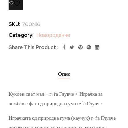
SKU:
700N16
Category:
Новороденче
Share This Product
Опис
Куклен свет мал – г-ѓа Глувче + Играчка за
вежбање фат од природна гума г-ѓа Глувче
Играчката од природна гума (каучук) г-ѓа Глувче
високо го поддржува развојот на сите сетила.