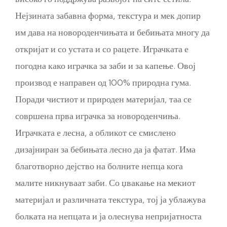
Нејзината забавна форма, текстура и мек допир
им дава на новороденчињата и бебињата многу да
откријат и со устата и со рацете. Играчката е
погодна како играчка за заби и за капење. Овој
производ е направен од 100% природна гума.
Поради чистиот и природен материјал, таа се
совршена прва играчка за новороденчиња.
Играчката е лесна, а обликот се смислено
дизајниран за бебињата лесно да ја фатат. Има
благотворно дејство на болните непца кога
малите никнуваат заби. Со џвакање на мекиот
материјал и различната текстура, тој ја ублажува
болката на непцата и ја олеснува непријатноста