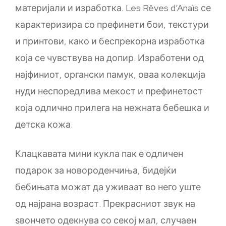
материјали и изработка. Les Rêves d’Anaïs се
карактеризира со префинети бои, текстури
и принтови, како и беспрекорна изработка
која се чувствува на допир. Изработени од
најфиниот, органски памук, оваа колекција
нуди неспоредлива мекост и префинетост
која одлично прилега на нежната бебешка и
детска кожа.
Клацкавата мини кукла пак е одличен
подарок за новороденчиња, бидејќи
бебињата можат да уживаат во него уште
од најрана возраст. Прекрасниот звук на
ѕвончето одекнува со секој мал, случаен