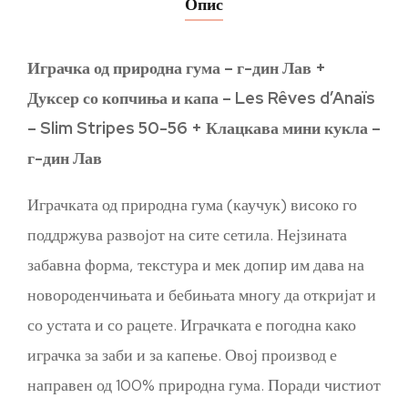
Опис
Играчка од природна гума – г-дин Лав +
Дуксер со копчиња и капа – Les Rêves d’Anaïs
– Slim Stripes 50-56 + Клацкава мини кукла –
г-дин Лав
Играчката од природна гума (каучук) високо го
поддржува развојот на сите сетила. Нејзината
забавна форма, текстура и мек допир им дава на
новороденчињата и бебињата многу да откријат и
со устата и со рацете. Играчката е погодна како
играчка за заби и за капење. Овој производ е
направен од 100% природна гума. Поради чистиот