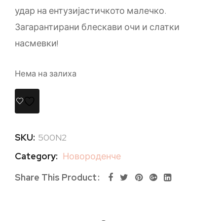
удар на ентузијастичкото малечко.
Загарантирани блескави очи и слатки
насмевки!
Нема на залиха
SKU:
500N2
Category:
Новороденче
Share This Product