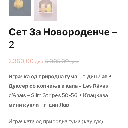
Сет За Новороденче –
2
2.360,00
ден
5.305,00
ден
Играчка од природна гума – г-дин Лав +
Дуксер со копчиња и капа – Les Rêves
d’Anaïs – Slim Stripes 50-56 + Клацкава
мини кукла – г-дин Лав
Играчката од природна гума (каучук)