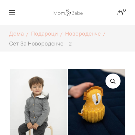
0
Дома
Подароци
Новороденче
Сет За Новороденче – 2