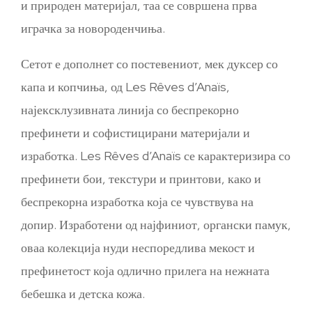
и природен материјал, таа се совршена прва
играчка за новороденчиња.
Сетот е дополнет со постевениот, мек дуксер со
капа и копчиња, од Les Rêves d’Anaïs,
најексклузивната линија со беспрекорно
префинети и софистицирани материјали и
изработка. Les Rêves d’Anaïs се карактеризира со
префинети бои, текстури и принтови, како и
беспрекорна изработка која се чувствува на
допир. Изработени од најфиниот, органски памук,
оваа колекција нуди неспоредлива мекост и
префинетост која одлично прилега на нежната
бебешка и детска кожа.