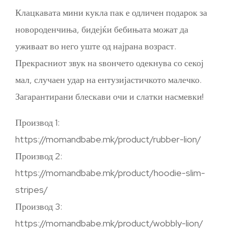
Клацкавата мини кукла пак е одличен подарок за
новороденчиња, бидејќи бебињата можат да
уживаат во него уште од најрана возраст.
Прекрасниот звук на ѕвончето одекнува со секој
мал, случаен удар на ентузијастичкото малечко.
Загарантирани блескави очи и слатки насмевки!
Производ 1:
https://momandbabe.mk/product/rubber-lion/
Производ 2:
https://momandbabe.mk/product/hoodie-slim-
stripes/
Производ 3:
https://momandbabe.mk/product/wobbly-lion/