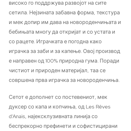
високо го поддржува развојот на сите
сетила. Нејзината забавна форма, текстура
и мек допир им дава на новороденчињата и
бебињата многу да откријат и со устата и
со рацете. Играчката е погодна како
играчка за заби и за капење. Овој производ
е направен од 100% природна гума. Поради
чистиот и природен материјал, таа се
совршена прва играчка за новороденчиња.
Сетот е дополнет со постевениот, мек
дуксер со капа и копчиња, од Les Rêves
d’Anaïs, најексклузивната линија со
беспрекорно префинети и софистицирани