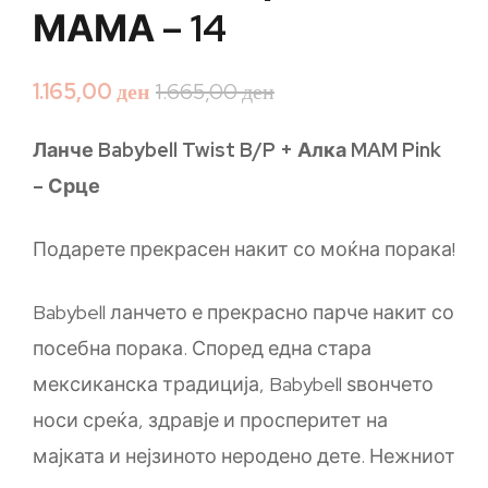
МАМА – 14
1.165,00
ден
1.665,00
ден
Ланче Babybell Twist B/P + Алка MAM Pink
– Срце
Подарете прекрасен накит со моќна порака!
Babybell ланчето е прекрасно парче накит со
посебна порака. Според една стара
мексиканска традиција, Babybell ѕвончето
носи среќа, здравје и просперитет на
мајката и нејзиното неродено дете. Нежниот