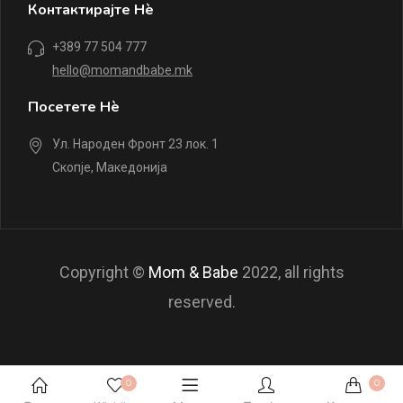
Контактирајте Нè
+389 77 504 777
hello@momandbabe.mk
Посетете Нè
Ул. Народен Фронт 23 лок. 1
Скопје, Македонија
Copyright ©
Mom & Babe
2022, all rights
reserved.
0
0