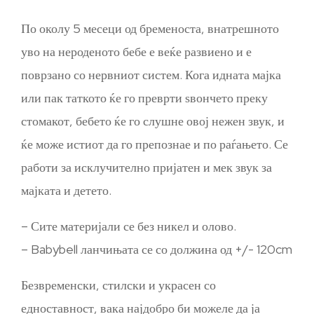
По околу 5 месеци од бременоста, внатрешното
уво на нероденото бебе е веќе развиено и е
поврзано со нервниот систем. Кога идната мајка
или пак таткото ќе го преврти ѕвончето преку
стомакот, бебето ќе го слушне овој нежен звук, и
ќе може истиот да го препознае и по раѓањето. Се
работи за исклучително пријатен и мек звук за
мајката и детето.
– Сите материјали се без никел и олово.
– Babybell ланчињата се со должина од +/- 120cm
Безвременски, стилски и украсен со
едноставност, вака најдобро би можеле да ја