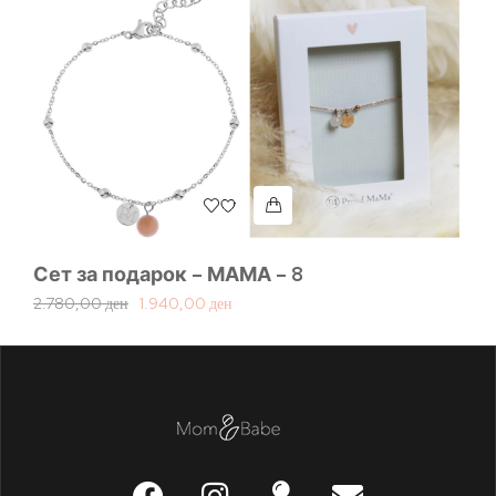
Сет за подарок – МАМА – 8
Се
2.780,00
ден
1.940,00
ден
4.