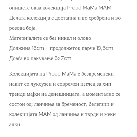
опишете оваа колекција Proud MaMa MAM.
Целата колекција е достапна и во сребрена и во
розова боја.
Материјалите се без никел и олово.
Должина 16cm + продолжеток парче 19,5cm.
Доаѓа во пакување 8x7cm.
Колекцијата на Proud MaMa е безвременски
накит со луксузен и современ изглед за хип-
тренди мајки на денешницата, а моментално се
состои од: ланчиња за бременост, белегзии и
колекцијата MAM од ланчиња и тврди и меки
алки.