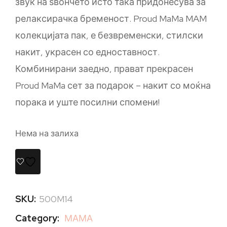
звук на ѕвончето исто така придонесува за
релаксирачка бременост. Proud MaMa MAM
колекцијата пак, е безвременски, стилски
накит, украсен со едноставност.
Комбинирани заедно, прават прекрасен
Proud MaMa сет за подарок – накит со моќна
порака и уште посилни спомени!
Нема на залиха
SKU:
500M14
Category:
МАМА