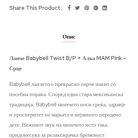
Share This Product
Опис
Ланче Babybell Twist B/P + Алка MAM Pink –
Срце
Babybell ланчето е прекрасно парче накит со
посебна порака. Според една стара мексиканска
традиција, Babybell ѕвончето носи среќа, здравје
и просперитет на мајката и нејзиното неродено
дете. Нежниот звук на ѕвончето исто така
придонесува за релаксирачка бременост.