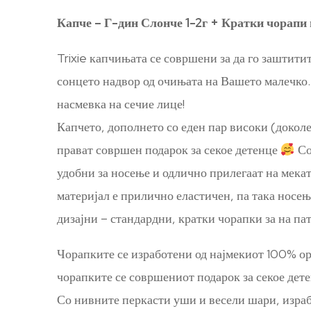
Капче – Г-дин Слонче 1-2г + Кратки чорапи 
Trixie капчињата се совршени за да го заштити
сонцето надвор од очињата на Вашето малечко.
насмевка на сечие лице!
Капчето, дополнето со еден пар високи (доколен
прават совршен подарок за секое детенце
Со
удобни за носење и одлично прилегаат на мека
материјал е прилично еластичен, па така носе
дизајни – стандардни, кратки чорапки за на па
Чорапките се изработени од најмекиот 100% ор
чорапките се совршениот подарок за секое дете
Со нивните перкасти уши и весели шари, израб