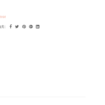
ини
ct