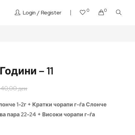
0
0
Login
Register
Години – 11
640,00
ден
лонче 1-2г + Кратки чорапи г-ѓа Слонче
ва пара 22-24 + Високи чорапи г-ѓа