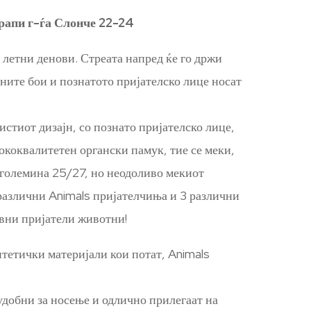
орапи г-ѓа Слонче 22-24
 летни денови. Стреата напред ќе го држи
ните бои и познатото пријателско лице носат
истиот дизајн, со познато пријателско лице,
коквалитетен органски памук, тие се меки,
о големина 25/27, но неодоливо мекиот
 различни Animals пријателчиња и 3 различни
авни пријатели животни!
нтетички материјали кои потат, Animals
удобни за носење и одлично прилегаат на