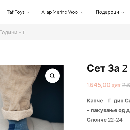
Taf Toys
Aliap Merino Wool
Подароци
Игрални & Подлоги – Baby Gyms
Термо Торбици & Футроли
Термички Садови За Храна
Бањарки & Пешкири
Години – 11
Сет За 2 
1.645,00
ден
2.
Капче – Г-дин С
– пакување од д
Слонче 22-24