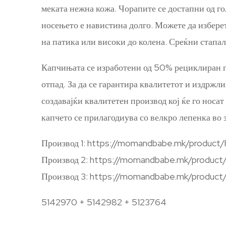
меката нежна кожа. Чорапите се достапни од го
носењето е навистина долго. Можете да избере
на патика или високи до колена. Среќни стапа
Капчињата се изработени од 50% рециклиран па
отпад. За да се гарантира квалитетот и издржл
создавајќи квалитетен производ кој ќе го нос
капчето се прилагодиува со велкро лепенка во
Производ 1: https://momandbabe.mk/product/
Производ 2: https://momandbabe.mk/product
Производ 3: https://momandbabe.mk/product
5142970 + 5142982 + 5123764