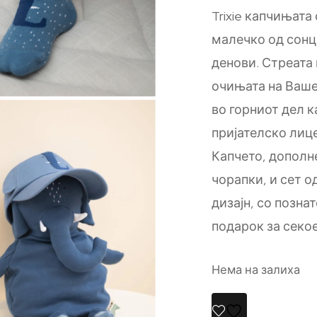
Trixie капчињата
малечко од сонц
денови. Стреата
очињата на Ваше
во горниот дел к
пријателско лице
Капчето, дополн
чорапки, и сет од
дизајн, со позна
подарок за секо
Нема на залиха