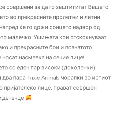
 се совршени за да го заштититат Вашето
ето во прекрасните пролетни и летни
 напред ќе го држи сонцето надвор од
то малечко. Ушињата кои отскокнуваат
ако и прекрасните бои и познатото
 носат насмевка на сечие лице!
ето со еден пар високи (доколенки)
 два пара Trixie Animals чорапки во истиот
то пријателско лице, прават совршен
е детенце