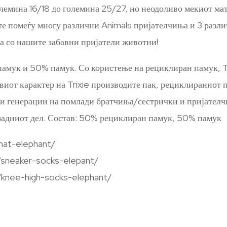
лемина 16/18 до големина 25/27, но неодоливо мекиот мат
те помеѓу многу различни Animals пријателчиња и 3 разли
ла со нашите забавни пријатели животни!
мук и 50% памук. Со користење на рециклиран памук, Tri
ивиот карактер на Trixie производите пак, рециклираниот 
ат и генерации на помлади братчиња/сестрички и пријател
 задниот дел. Состав: 50% рециклиран памук, 50% памук
hat-elephant/
/sneaker-socks-elepant/
/knee-high-socks-elephant/