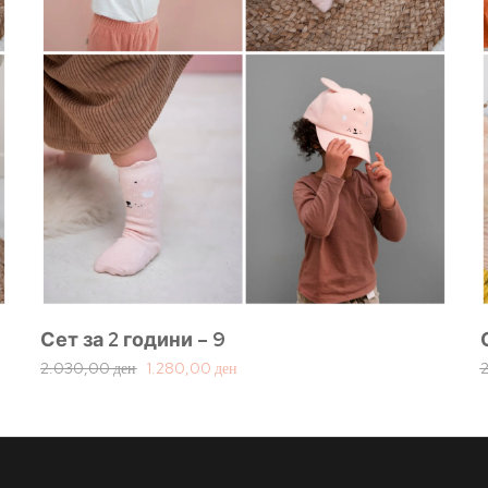
Сет за 2 години – 9
2.030,00
ден
1.280,00
ден