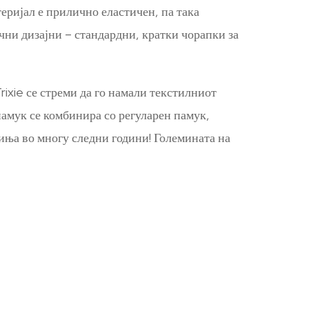
еријал е прилично еластичен, па така
чни дизајни – стандардни, кратки чорапки за
xie се стреми да го намали текстилниот
памук се комбинира со регуларен памук,
чиња во многу следни години! Големината на