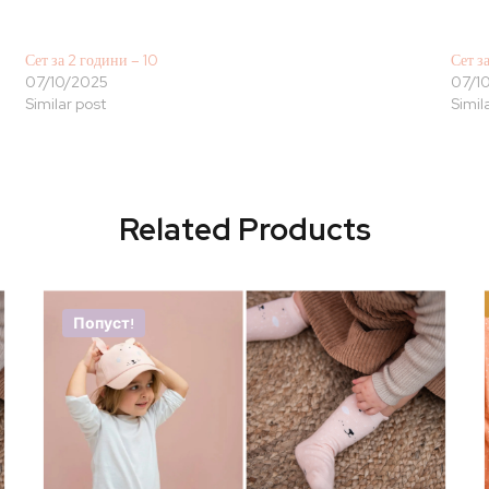
Сет за 2 години – 10
Сет з
07/10/2025
07/1
Similar post
Simil
Related Products
Попуст!