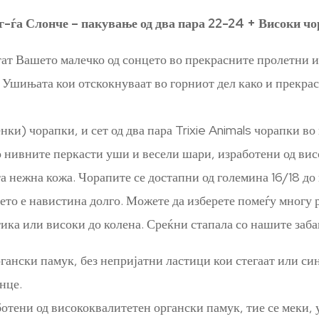
г-ѓа Слонче – пакување од два пара 22-24 + Високи ч
тат Вашето малечко од сонцето во прекрасните пролетни и
 Ушињата кои отскокнуваат во горниот дел како и прекрас
ки) чорапки, и сет од два пара Trixie Animals чорапки во 
 нивните перкасти уши и весели шари, изработени од висо
та нежна кожа. Чорапите се достапни од големина 16/18 д
њето е навистина долго. Можете да изберете помеѓу многу
тика или високи до колена. Среќни стапала со нашите заб
гански памук, без непријатни ластици кои стегаат или си
нце.
отени од висококвалитетен органски памук, тие се меки, 