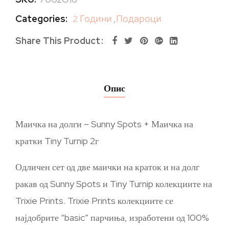
Categories:
2 Години
,
Подароци
Share This Product
Опис
Маичка на долги – Sunny Spots + Маичка на
кратки Tiny Turnip 2г
Одличен сет од две маички на краток и на долг
ракав од Sunny Spots и Tiny Turnip колекциите на
Trixie Prints. Trixie Prints колекциите се
најдобрите “basic” парчиња, изработени од 100%