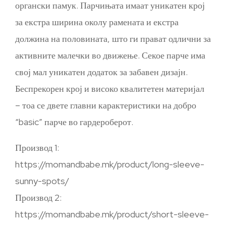
органски памук. Парчињата имаат уникатен крој
за екстра ширина околу рамената и екстра
должина на половината, што ги прават одлични за
активните малечки во движење. Секое парче има
свој мал уникатен додаток за забавен дизајн.
Беспрекорен крој и високо квалитетен материјал
– тоа се двете главни карактеристики на добро
“basic” парче во гардероберот.
Производ 1:
https://momandbabe.mk/product/long-sleeve-
sunny-spots/
Производ 2:
https://momandbabe.mk/product/short-sleeve-