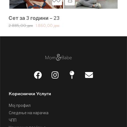
Сет за 3 години – 23
Се
2.885,00
ден
1.860,00
ден
3.
Кориснички Услуги
Мој профил
Следење на нарачка
ЧПП