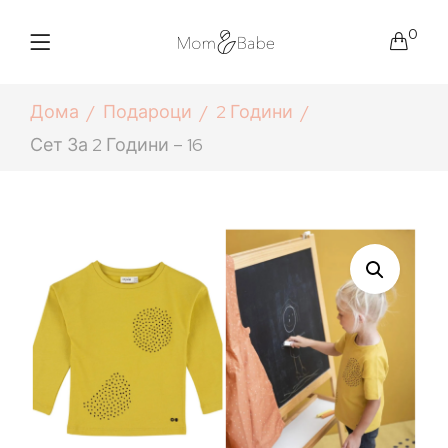
0
Дома
Подароци
2 Години
Сет За 2 Години – 16