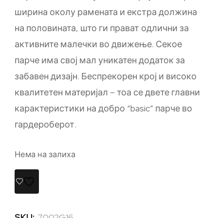
ширина околу рамената и екстра должина
на половината, што ги прават одлични за
активните малечки во движење. Секое
парче има свој мал уникатен додаток за
забавен дизајн. Беспрекорен крој и високо
квалитетен материјал – тоа се двете главни
карактеристики на добро “basic” парче во
гардероберот.
Нема на залиха
SKU:
7002G16