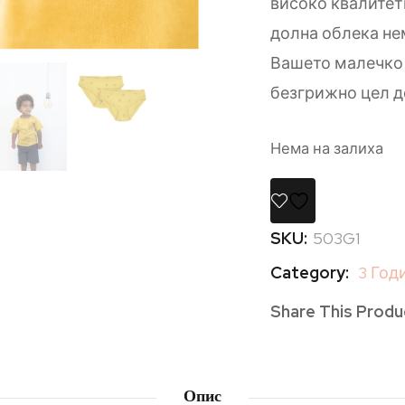
високо квалитет
долна облека нем
Вашето малечко 
безгрижно цел д
Нема на залиха
SKU:
503G1
Category:
3 Год
Share This Produ
Опис