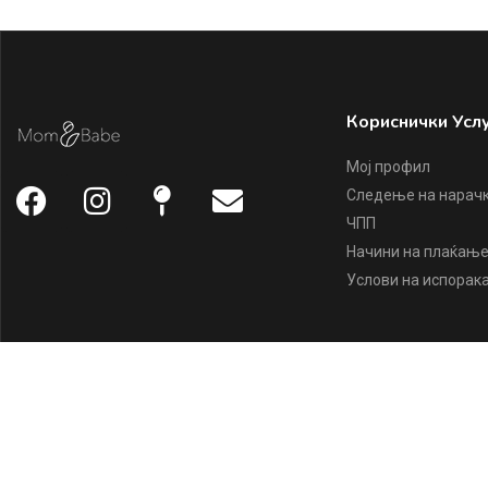
Кориснички Усл
Мој профил
Следење на нарач
ЧПП
Начини на плаќањ
Услови на испорак
Copyright ©
Mom & Babe
2022, all rights reserved.