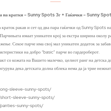
 на кратки – Sunny Spots 3г + Гаќички – Sunny Spots
 краток ракав и сет од два пара гаќички од Sunny Spots на 
Парчињата имаат уникатен крој за екстра ширина околу р
жење. Секое парче има свој мал уникатен додаток за забав
актеристики на добро “basic” парче во гардероберот.
акт со кожата на Вашето малечко, целиот ранг на детска д
гурува дека детската долна облека нема да ја трие нежнат
long-sleeve-sunny-spots/
/short-sleeve-sunny-spots/
/panties-sunny-spots/