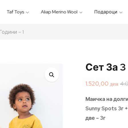
Taf Toys
Aliap Merino Wool
Подароци
Игрални & Подлоги – Baby Gyms
Термо Торбици & Футроли
Термички Садови За Храна
Бањарки & Пешкири
Години – 1
Сет За 3
1.520,00
ден
4.
Маичка на долги
Sunny Spots 3г 
две – 3г