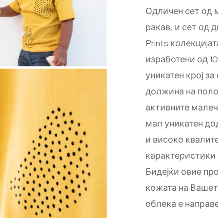
Одличен сет од 
ракав, и сет од д
Prints колекциjат
изработени од 1
уникатен крој з
должина на поло
активните малеч
мал уникатен дод
и високо квалите
карактеристики н
Бидејќи овие пр
кожата на Вашет
облека е направ