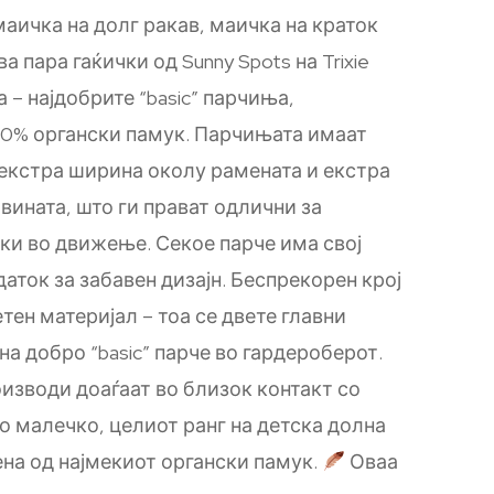
маичка на долг ракав, маичка на краток
ва пара гаќички од Sunny Spots на Trixie
а – најдобрите “basic” парчиња,
00% органски памук. Парчињата имаат
а екстра ширина околу рамената и екстра
вината, што ги прават одлични за
ки во движење. Секое парче има свој
аток за забавен дизајн. Беспрекорен крој
тен материјал – тоа се двете главни
а добро “basic” парче во гардероберот.
оизводи доаѓаат во близок контакт со
о малечко, целиот ранг на детска долна
ена од најмекиот органски памук.
Оваа