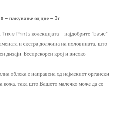
 – пакување од две – 3г
Trixie Prints колекциjата – најдобрите “basic”
амената и екстра должина на половината, што
ен дизајн. Беспрекорен крој и високо
олна облека е направена од најмекиот органски
а кожа, така што Вашето малечко може да се