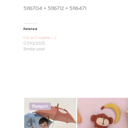
5116704 + 5116712 + 5116471
Related
Сет за 2 години – 2
07/10/2025
Similar post
Попуст!