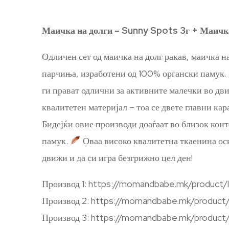
Маичка на долги – Sunny Spots 3г + Маичка
Одличен сет од маичка на долг ракав, маичка на
парчиња, изработени од 100% органски памук. 
ги прават одлични за активните малечки во дви
квалитетен материјал – тоа се двете главни кар
Бидејќи овие производи доаѓаат во близок конт
памук.
Оваа високо квалитетна ткаенина оси
движи и да си игра безгрижно цел ден!
Производ 1: https://momandbabe.mk/product/
Производ 2: https://momandbabe.mk/product
Производ 3: https://momandbabe.mk/product