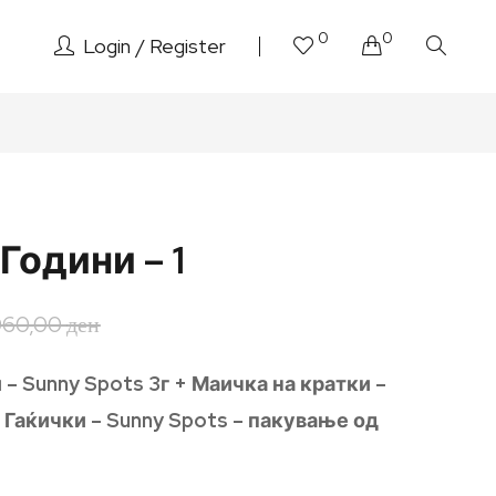
0
0
Login
Register
 Години – 1
060,00
ден
 – Sunny Spots 3г + Маичка на кратки –
+ Гаќички – Sunny Spots – пакување од