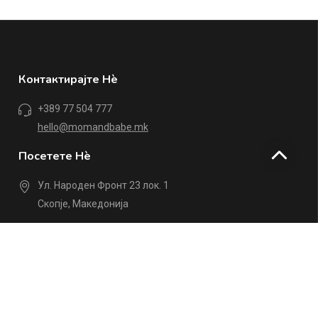
Контактирајте Нè
+389 77 504 777
hello@momandbabe.mk
Посетете Нè
Ул. Народен Фронт 23 лок. 1
Скопје, Македонија