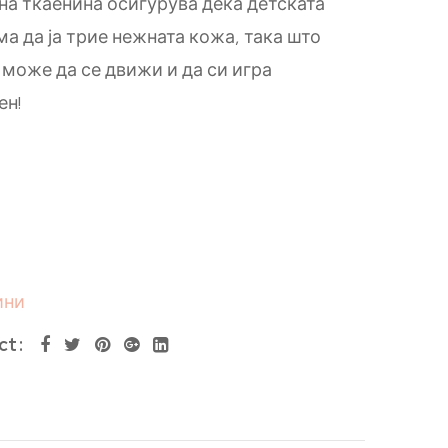
на ткаенина осигурува дека детската
а да ја трие нежната кожа, така што
може да се движи и да си игра
ен!
ини
ct