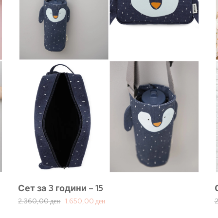
Сет за 3 години – 15
2.360,00
ден
1.650,00
ден