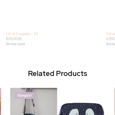
Сет за 3 години – 24
Сет з
11/11/2025
07/1
Similar post
Simil
Related Products
Попуст!