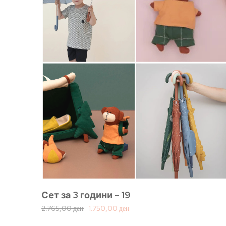
Сет за 3 години – 19
2.765,00
ден
1.750,00
ден