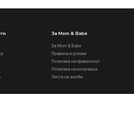
уги
За Mom & Babe
За Mom & Babe
ка
Правила и услови
Политика на приватност
е
Политика на колачиња
а
Листа на желби