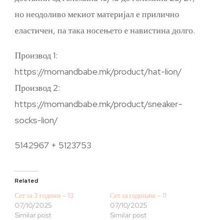
но неодоливо мекиот материјал е прилично
еластичен, па така носењето е навистина долго.
Производ 1:
https://momandbabe.mk/product/hat-lion/
Производ 2:
https://momandbabe.mk/product/sneaker-
socks-lion/
5142967 + 5123753
Related
Сет за 3 години – 13
Сет за годиначе – 11
07/10/2025
07/10/2025
Similar post
Similar post