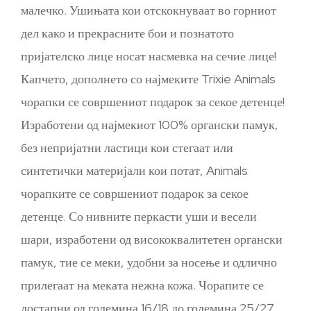
малечко. Ушињата кои отскокнуваат во горниот
дел како и прекрасните бои и познатото
пријателско лице носат насмевка на сечие лице!
Капчето, дополнето со најмеките Trixie Animals
чорапки се совршениот подарок за секое детенце!
Изработени од најмекиот 100% органски памук,
без непријатни ластици кои стегаат или
синтетички материјали кои потат, Animals
чорапките се совршениот подарок за секое
детенце. Со нивните перкасти уши и весели
шари, изработени од висококвалитетен органски
памук, тие се меки, удобни за носење и одлично
прилегаат на меката нежна кожа. Чорапите се
достапни од големина 16/18 до големина 25/27,