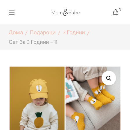
0
Дома
Подароци
3 Години
Сет За 3 Години – 11