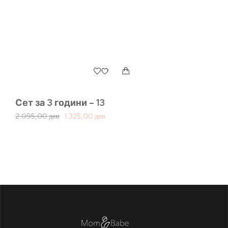
Сет за 3 години – 13
2.095,00
ден
1.325,00
ден
Се
4.