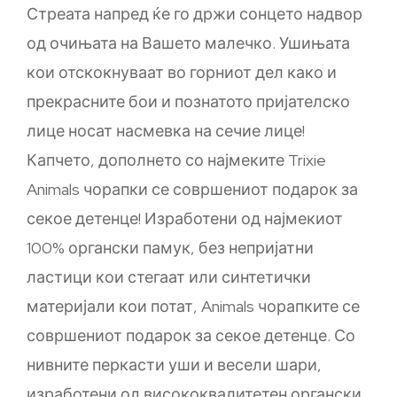
Стреата напред ќе го држи сонцето надвор
од очињата на Вашето малечко. Ушињата
кои отскокнуваат во горниот дел како и
прекрасните бои и познатото пријателско
лице носат насмевка на сечие лице!
Капчето, дополнето со најмеките Trixie
Animals чорапки се совршениот подарок за
секое детенце! Изработени од најмекиот
100% органски памук, без непријатни
ластици кои стегаат или синтетички
материјали кои потат, Animals чорапките се
совршениот подарок за секое детенце. Со
нивните перкасти уши и весели шари,
изработени од висококвалитетен органски