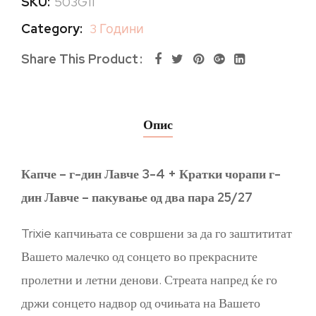
SKU:
503G11
Category:
3 Години
Share This Product
Опис
Капче – г-дин Лавче 3-4 + Кратки чорапи г-
дин Лавче – пакување од два пара 25/27
Trixie капчињата се совршени за да го заштититат
Вашето малечко од сонцето во прекрасните
пролетни и летни денови. Стреата напред ќе го
држи сонцето надвор од очињата на Вашето