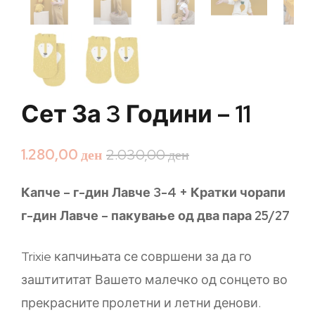
Сет За 3 Години – 11
1.280,00
ден
2.030,00
ден
Капче – г-дин Лавче 3-4 + Кратки чорапи
г-дин Лавче – пакување од два пара 25/27
Trixie капчињата се совршени за да го
заштититат Вашето малечко од сонцето во
прекрасните пролетни и летни денови.