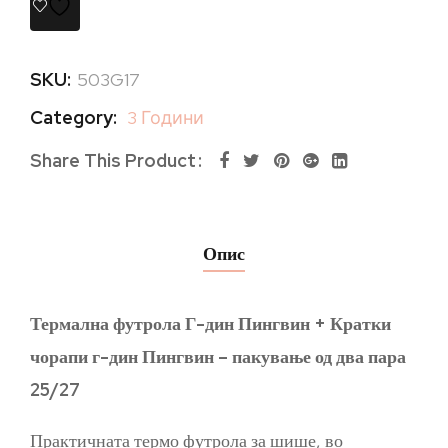
SKU:
503G17
Category:
3 Години
Share This Product
Опис
Термална футрола Г-дин Пингвин + Кратки
чорапи г-дин Пингвин – пакување од два пара
25/27
Практичната термо футрола за шише, во