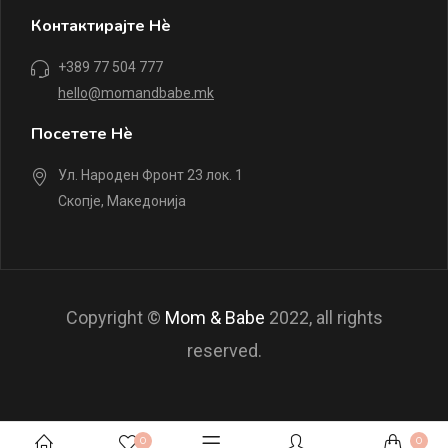
Контактирајте Нè
+389 77 504 777
hello@momandbabe.mk
Посетете Нè
Ул. Народен Фронт 23 лок. 1
Скопје, Македонија
Copyright ©
Mom & Babe
2022, all rights
reserved.
0
0