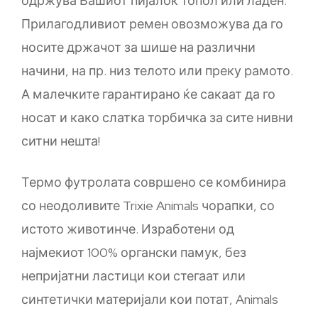
одржува Вашиот пијалок топол или ладен.
Прилагодливиот ремен овозможува да го
носите држачот за шише на различни
начини, на пр. низ телото или преку рамото.
А малечките гарантирано ќе сакаат да го
носат и како слатка торбичка за сите нивни
ситни нешта!
Термо футролата совршено се комбинира
со неодоливите Trixie Animals чорапки, со
истото животинче. Изработени од
најмекиот 100% органски памук, без
непријатни ластици кои стегаат или
синтетички материјали кои потат, Animals