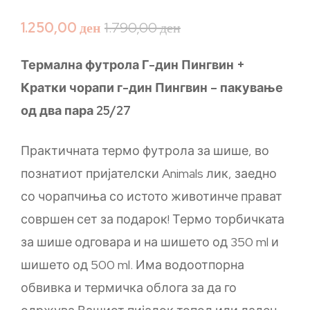
1.250,00
ден
1.790,00
ден
Термална футрола Г-дин Пингвин +
Кратки чорапи г-дин Пингвин – пакување
од два пара 25/27
Практичната термо футрола за шише, во
познатиот пријателски Animals лик, заедно
со чорапчиња со истото животинче прават
совршен сет за подарок! Термо торбичката
за шише одговара и на шишето од 350 ml и
шишето од 500 ml. Има водоотпорна
обвивка и термичка облога за да го