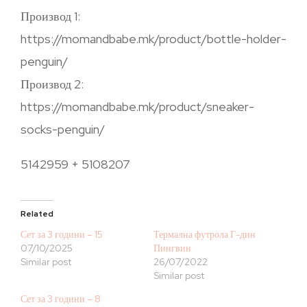
Производ 1:
https://momandbabe.mk/product/bottle-holder-
penguin/
Производ 2:
https://momandbabe.mk/product/sneaker-
socks-penguin/
5142959 + 5108207
Related
Сет за 3 години – 15
Термална футрола Г-дин
07/10/2025
Пингвин
Similar post
26/07/2022
Similar post
Сет за 3 години – 8