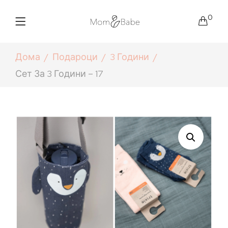
0
Дома
Подароци
3 Години
Сет За 3 Години – 17