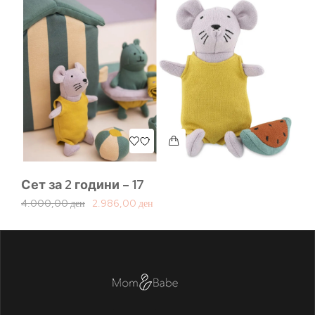
Сет за 2 години – 17
Се
4.000,00
ден
2.986,00
ден
2.