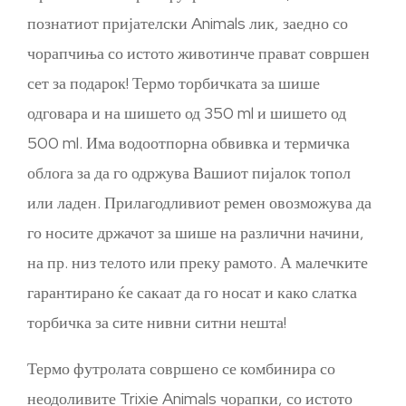
познатиот пријателски Animals лик, заедно со
чорапчиња со истото животинче прават совршен
сет за подарок! Термо торбичката за шише
одговара и на шишето од 350 ml и шишето од
500 ml. Има водоотпорна обвивка и термичка
облога за да го одржува Вашиот пијалок топол
или ладен. Прилагодливиот ремен овозможува да
го носите држачот за шише на различни начини,
на пр. низ телото или преку рамото. А малечките
гарантирано ќе сакаат да го носат и како слатка
торбичка за сите нивни ситни нешта!
Термо футролата совршено се комбинира со
неодоливите Trixie Animals чорапки, со истото