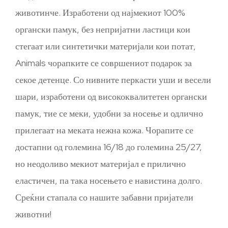
животинче. Изработени од најмекиот 100%
органски памук, без непријатни ластици кои
стегаат или синтетички материјали кои потат,
Animals чорапките се совршениот подарок за
секое детенце. Со нивните перкасти уши и весели
шари, изработени од висококвалитетен органски
памук, тие се меки, удобни за носење и одлично
прилегаат на меката нежна кожа. Чорапите се
достапни од големина 16/18 до големина 25/27,
но неодоливо мекиот материјал е прилично
еластичен, па така носењето е навистина долго.
Среќни стапала со нашите забавни пријатели
животни!